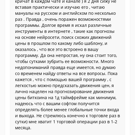
кричат в каждом чате и канале ) я 2 дня сижу не
вставая практически и изучаю его , читаю
мануалы на русском и английском по несколько
раз . Правда , очень поражен возможностями
программы. Долгое время я искал различные
инструменты в интернете , такие как прогнозы
на основе нейросети, поиск схожих движений
цены в прошлом по какому либо шаблону, и
оказалось , что все это встроено в вашу
программу. Да она непростая, ну она стоит того,
чтобы сутками зубрить ее возможности. Много
недопониманий правда еще имеется, но думаю
со временем найду ответы на все вопросы. Пока
кажется , что с помощью вашей программу , с
легкостью можно предсказать движения цен, я
лично нацелен на прогнозирование движения
цены биткоина на 1д таймфрейме как минимум,
надеюсь что с вашим софтом получится
определять более менее глобальные точки входа
и выхода. Не стремлюсь конечно к торговле раз в
сутки) мне хватит 1 торговой операции раз в 1-2
месяца.