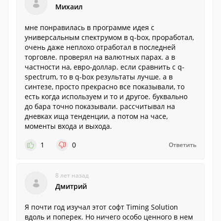
Михаил
мне понравилась в программе идея с
универсальным спектрумом в q-box, проработал,
очень даже неплохо отработал в последней
торговле. проверял на валютных парах. а в
частности на, евро-доллар. если сравнить с q-
spectrum, то в q-box результаты лучше. а в
синтезе, просто прекрасно все показывали, то
есть когда используем и то и другое. буквально
до бара точно показывали. рассчитывал на
дневках ища тенденции, а потом на часе,
моменты входа и выхода.
1
0
Ответить
8 лет назад
Дмитрий
Я почти год изучал этот софт Timing Solution
вдоль и поперек. Но ничего особо ценного в нем