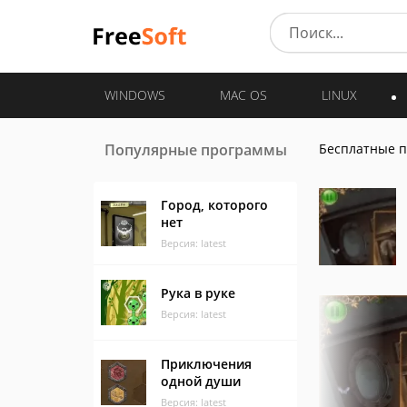
WINDOWS
MAC OS
LINUX
Популярные программы
Бесплатные 
Город, которого
нет
Версия: latest
Рука в руке
Версия: latest
Приключения
одной души
Версия: latest