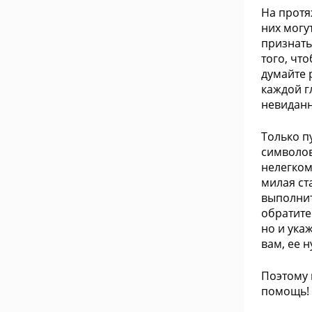
На протя
них могу
признать
того, чт
думайте 
каждой г
невиданн
Только п
символов
нелегком
милая ст
выполнит
обратите
но и ука
вам, ее 
Поэтому 
помощь!