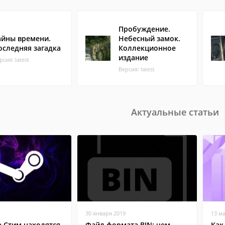
Пробуждение.
айны времени.
Небесный замок.
оследняя загадка
Коллекционное
издание
рсия: latest
Версия: latest
Актуальные статьи
30 января 2019
13 м
е Стим находятся
Файл формата BIN: чем
Как