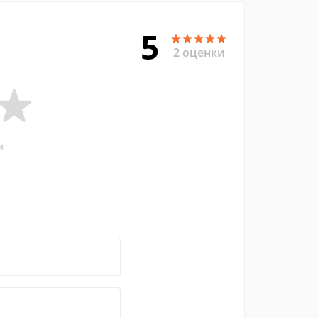
5
2 оценки
и