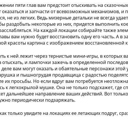
жении пяти глав вам предстоит отыскивать на сказочных
т оказаться и запчасти от всевозможных механизмов, и п
ся, не из легких. Ведь мизерные детальки не всегда удае
обы раздобыть некоторые из них, придется выполнить кое
расслабляться. На каждой локации собирайте также эле
лавы вам нужно будет восстановить одну его часть. А в 
ой красоты картина с изображением восстановленной 
уть к ней лежит через тернистые мини-игры, в которых 
 отыскать, и лампочки зажечь в определенной последов
 деле вам могут оказать и обаятельные персонажи этой 
арушка и пышногрудая продавщица с радостью поделятс
е их просьбы. Но если вдруг вам потребуется неотложн
сь к легкокрылой мушке. Она не только подскажет, где с
жет дальнейшее направление ваших действий. Вот тольк
нужно периодически подзаряжать.
как только увидите на локациях ее летающих подруг, сра