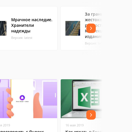
За гранью
Мрачное наследие.
жестокости. Цена
Хранители
ревности.
надежды
Коллекционное
издание
Версия: latest
Версия: latest
ая 2019
16 мая 2019
 поговорить с Яндекс
Как искать в Excel: поиск