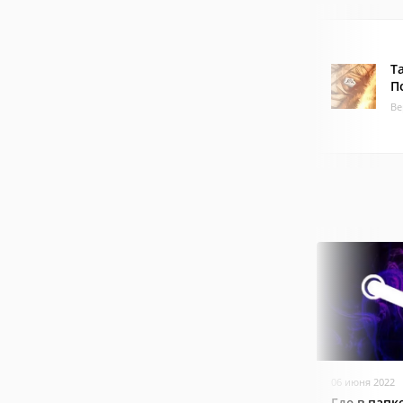
Т
П
Ве
06 июня 2022
Где в папк