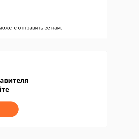
 можете
отправить ее нам
.
тавителя
йте