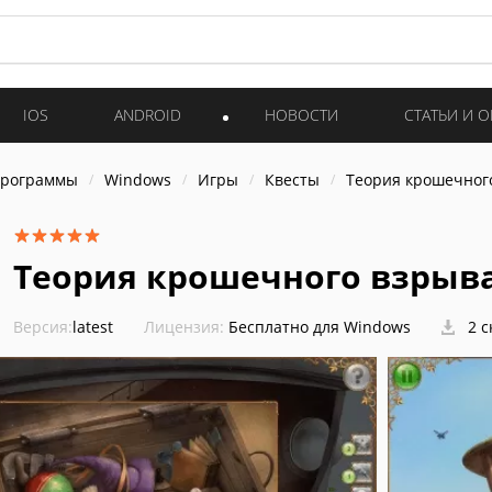
IOS
ANDROID
НОВОСТИ
СТАТЬИ И 
программы
Windows
Игры
Квесты
Теория крошечног
Теория крошечного взрыв
Версия:
latest
Лицензия:
Бесплатно для Windows
2 с