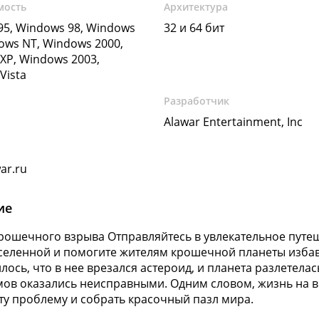
мость
Архитектура
5, Windows 98, Windows
32 и 64 бит
ows NT, Windows 2000,
XP, Windows 2003,
Vista
Разработчик
Alawar Entertainment, Inc
ar.ru
ие
рошечного взрыва Отправляйтесь в увлекательное путеше
Вселенной и помогите жителям крошечной планеты избав
лось, что в нее врезался астероид, и планета разлетелас
ов оказались неисправными. Одним словом, жизнь на вр
ту проблему и собрать красочный пазл мира.