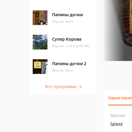
Папины дочки
Версия: latest
Супер Корова
Версия: 1.0.0.0 (0.86 МБ)
Папины дочки 2
Версия: latest
Все программы →
Характери
Версия
latest