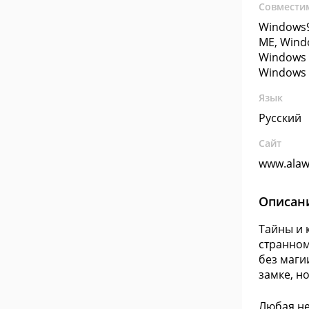
Совмести
Windows9
ME, Wind
Windows 
Windows 
Язык
Русский
Сайт
www.alaw
Описан
Тайны и 
странном
без маги
замке, н
Любая не