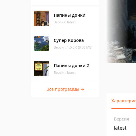
Папины дочки
Версия: latest
Супер Корова
Версия: 1.0.0.0 (0.86 МБ)
Папины дочки 2
Версия: latest
Все программы →
Характери
Версия
latest