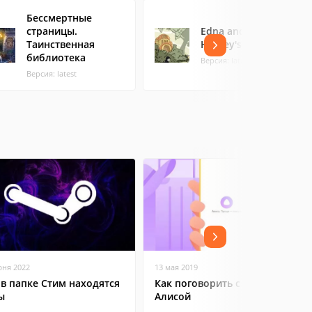
Бессмертные
страницы.
Edna and Harvey:
Таинственная
Harvey's New Eyes
библиотека
Версия: latest
Версия: latest
юня 2022
13 мая 2019
 в папке Стим находятся
Как поговорить с Яндекс
ы
Алисой