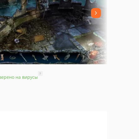
?
верено на вирусы