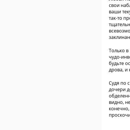
свои наб
ваши тек
так-то п
тщательн
всевозмо
заклинан
Только в
чудо-инв
будьте о
дрова, и
Судя по 
дочери д
обделенн
видно, н
конечно,
проскочи