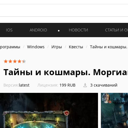
IOS
ANDROID
НОВОСТИ
СТАТЬИ И 
программы
Windows
Игры
Квесты
Тайны и кошмары.
Тайны и кошмары. Моргиа
Версия:
latest
Лицензия:
199 RUB
3 скачиваний