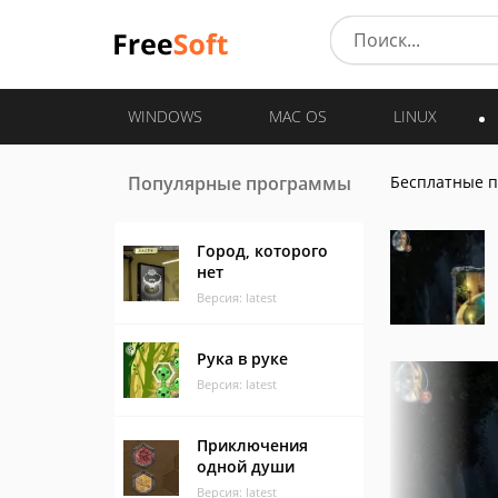
WINDOWS
MAC OS
LINUX
Популярные программы
Бесплатные 
Город, которого
нет
Версия: latest
Рука в руке
Версия: latest
Приключения
одной души
Версия: latest