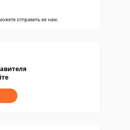
 можете
отправить ее нам
.
тавителя
йте