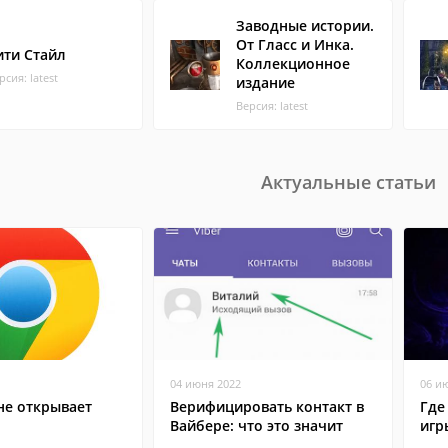
Заводные истории.
От Гласс и Инка.
ити Стайл
Коллекционное
рсия: latest
издание
Версия: latest
Актуальные статьи
04 июня 2022
06 и
не открывает
Верифицировать контакт в
Где
Вайбере: что это значит
игр