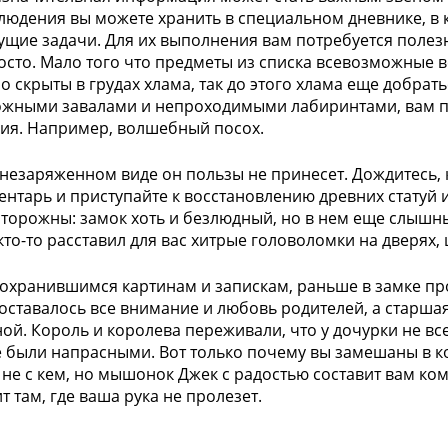
людения вы можете хранить в специальном дневнике, в 
ущие задачи. Для их выполнения вам потребуется полезн
росто. Мало того что предметы из списка всевозможные
о скрыты в грудах хлама, так до этого хлама еще добрать
жными завалами и непроходимыми лабиринтами, вам п
ия. Например, волшебный посох.
 незаряженном виде он пользы не принесет. Дождитесь, 
ентарь и приступайте к восстановлению древних статуй и
сторожны: замок хоть и безлюдный, но в нем еще слышны
 кто-то расставил для вас хитрые головоломки на дверях, 
сохранившимся картинам и запискам, раньше в замке п
оставалось все внимание и любовь родителей, а старшая
ой. Король и королева переживали, что у дочурки не все
е были напрасными. Вот только почему вы замешаны в к
 не с кем, но мышонок Джек с радостью составит вам к
т там, где ваша рука не пролезет.