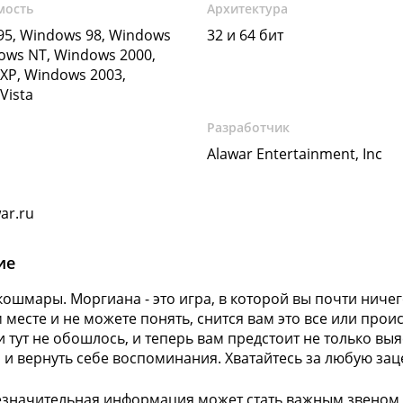
мость
Архитектура
5, Windows 98, Windows
32 и 64 бит
ows NT, Windows 2000,
XP, Windows 2003,
Vista
Разработчик
Alawar Entertainment, Inc
ar.ru
ие
кошмары. Моргиана - это игра, в которой вы почти ничег
 месте и не можете понять, снится вам это все или прои
и тут не обошлось, и теперь вам предстоит не только вы
о и вернуть себе воспоминания. Хватайтесь за любую зац
значительная информация может стать важным звеном 