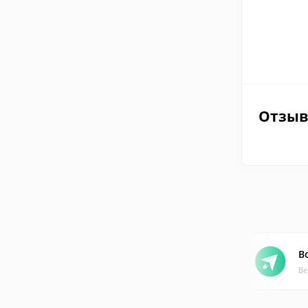
Отзы
B
Ве