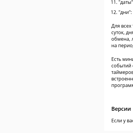
"даты"
"дни":
Для всех
суток, д
обмена, 
на период
Есть мин
событий 
таймеров
встроенн
программ
Версии
Если у в