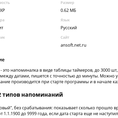
мость
Размер
 XP
0.62 МБ
ура
Язык
ит
Русский
чик
Сайт
ansoft.net.ru
ие
 - это напоминалка в виде таблицы таймеров, до 3000 шт
между датами, пишется с точностью до минуты. Можно 
ание производится при старте программы и в начале ка
12 типов напоминаний
товый", без срабатывания: показывает сколько прошло вр
т 1.1.1900 до 9999 года, если дата старта еще не наступ