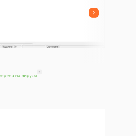
?
верено на вирусы