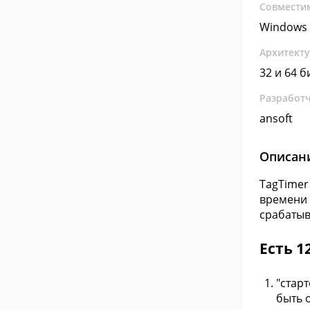
Совмести
Windows
Архитект
32 и 64 б
Разработ
ansoft
Описан
TagTimer
времени 
срабатыв
Есть 
"стар
быть о