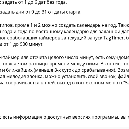
: задать от 1 до 6 дат без года.
 задать дни от 0 до 31 от даты старта.
 типов, кроме 1 и 2 можно создать календарь на год. Та
ня года и года по восточному календарю для заданной да
лог сработавших таймеров за текущий запуск TagTimer, б
 от 1 до 900 минут.
и-таймер для отсчета целого числа минут, есть секундом
с подсчетом разницы времени между ними. В контекстн
 и ближайших (меньше 3-х суток до срабатывания). Возм
ая мелодия звонка, можно установить свой звонок, файл
а сворачивается в трей, выход в контекстном меню п."З
ас есть информация о доступных версиях программы, вы