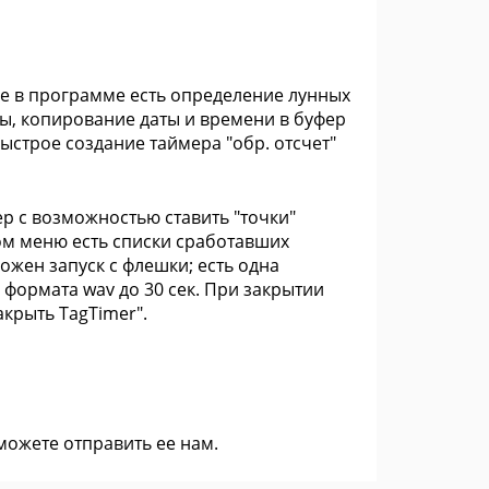
кже в программе есть определение лунных
ты, копирование даты и времени в буфер
ыстрое создание таймера "обр. отсчет"
ер с возможностью ставить "точки"
ом меню есть списки сработавших
ожен запуск с флешки; есть одна
 формата wav до 30 сек. При закрытии
акрыть TagTimer".
 можете
отправить ее нам
.