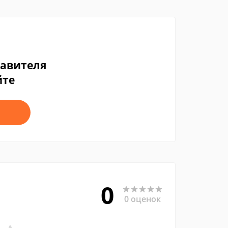
тавителя
йте
0
0 оценок