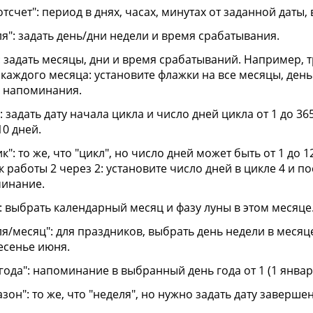
отсчет": период в днях, часах, минутах от заданной даты
ля": задать день/дни недели и время срабатывания.
": задать месяцы, дни и время срабатываний. Например, 
каждого месяца: установите флажки на все месяцы, день н
 напоминания.
": задать дату начала цикла и число дней цикла от 1 до 
10 дней.
к": то же, что "цикл", но число дней может быть от 1 до
 работы 2 через 2: установите число дней в цикле 4 и по
инание.
": выбрать календарный месяц и фазу луны в этом месяце
ля/месяц": для праздников, выбрать день недели в месяце
есенье июня.
года": напоминание в выбранный день года от 1 (1 января
азон": то же, что "неделя", но нужно задать дату заверш