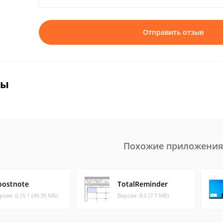
Отправить отзыв
вы
Похожие приложения
oostnote
TotalReminder
рсия: 0.15.1 (49.35 МБ)
Версия: 8.0 (7.7 МБ)