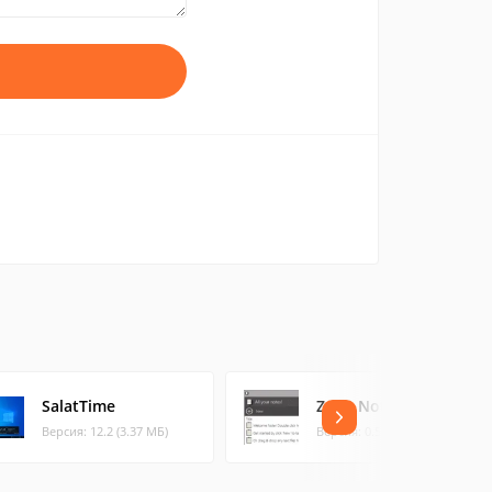
SalatTime
ZenR Notes
Версия: 12.2 (3.37 МБ)
Версия: 0.5 (0.18 МБ)