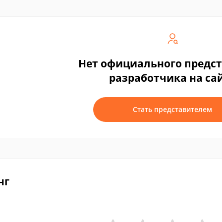
Нет официального предс
разработчика на са
Стать представителем
нг