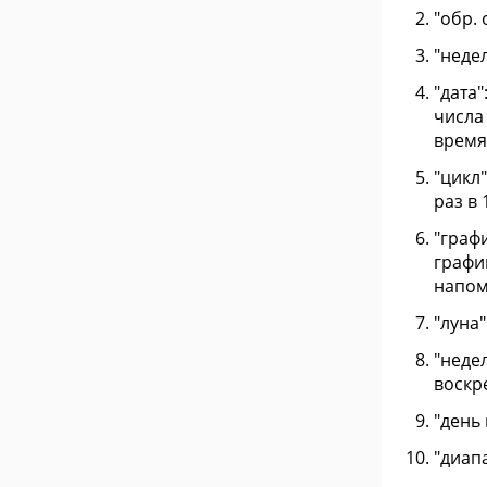
"обр. 
"неде
"дата
числа 
время
"цикл
раз в 
"графи
график
напом
"луна
"неде
воскр
"день 
"диап