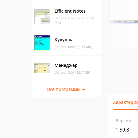
Efficient Notes
Версия: 5.60 Build (16.13
МБ)
Кукушка
Версия: latest (0.15 МБ)
Менеджер
Версия: 3.08 (12.7 МБ)
Все программы →
Характери
Версия
1.59.8