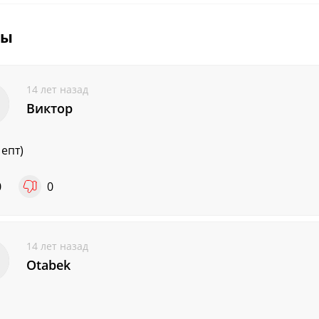
вы
14 лет назад
Виктор
 епт)
0
0
14 лет назад
Otabek