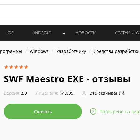
IOS
ANDROID
НОВОСТИ
СТАТЬИ И 
программы
Windows
Разработчику
Средства разработки
SWF Maestro EXE - отзывы
Версия:
2.0
Лицензия:
$49.95
315 скачиваний
Скачать
Проверено на вир