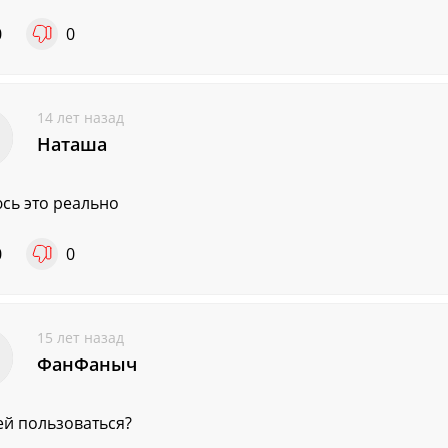
0
0
14 лет назад
Наташа
сь это реально
0
0
15 лет назад
ФанФаныч
 ей пользоваться?