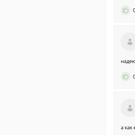
надею
а как