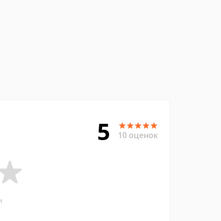
5
10 оценок
и