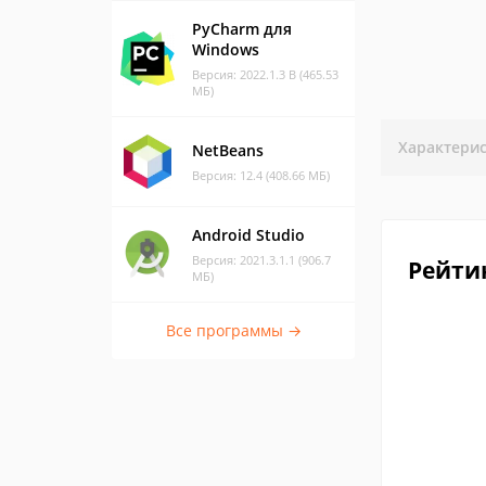
PyCharm для
Windows
Версия: 2022.1.3 B (465.53
МБ)
Характери
NetBeans
Версия: 12.4 (408.66 МБ)
Android Studio
Версия: 2021.3.1.1 (906.7
Рейти
МБ)
Все программы →