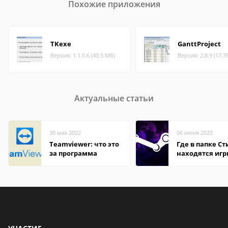
Похожие приложения
TKexe
GanttProject
Версия: 1.1.0.6 (40.5 МБ)
Версия: 2.8.9 (17.7
Актуальные статьи
30 мая 2022
06 июня 2022
Teamviewer: что это
Где в папке С
за программа
находятся иг