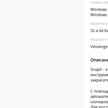
Совмести
Windows 
Windows 
Архитект
32 и 64 б
Разработ
Vessenge
Описан
Snaplr -
инструме
закрасит
С помощь
автомати
скопиров
Для этог