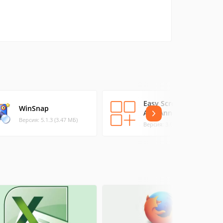
Easy Screen Capture
WinSnap
And Annotation
Версия: 5.1.3 (3.47 МБ)
Версия: 3.0.0.0 (2.1 МБ)