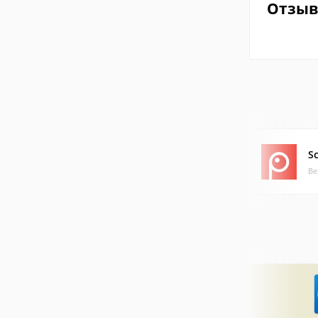
Отзы
S
Ве