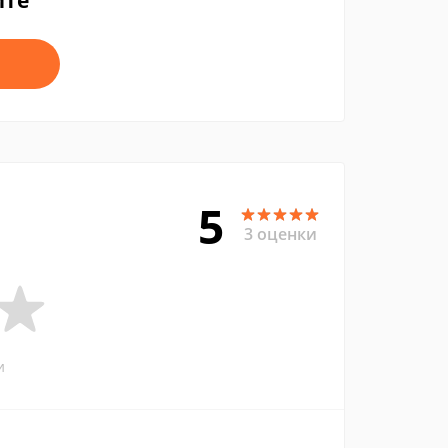
йте
5
3 оценки
и