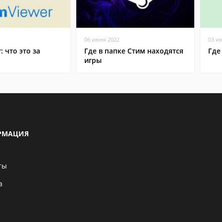
06 июня 2022
03 и
: что это за
Где в папке Стим находятся
Где
игры
РМАЦИЯ
ты
а