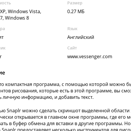
мость
Размер
XP, Windows Vista,
0.27 МБ
7, Windows 8
ура
Язык
ит
Английский
чик
Сайт
r
www.vessenger.com
ие
 это компактная программа, с помощью которой можно б
нтов рисования, которые есть в этой программе, вы смо
ь личную информацию, и добавить текст.
ю Snaplr можно сделать скриншот выделенной области 
чески открывается в главном окне программы, где его м
ать в буфер обмена для вставки в другие программы. Но
о Snaplr предоставляет несколько инструментов для рис