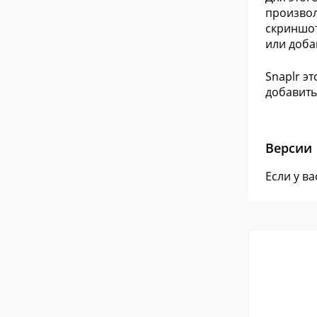
произвол
скриншот
или доба
Snaplr э
добавить
Версии
Если у в