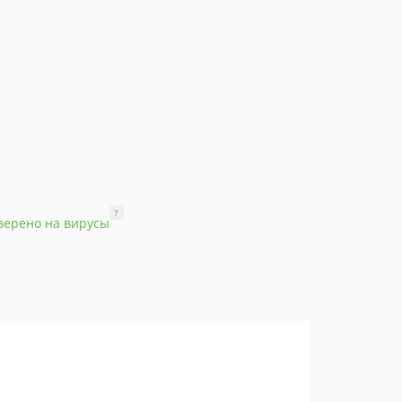
?
верено на вирусы