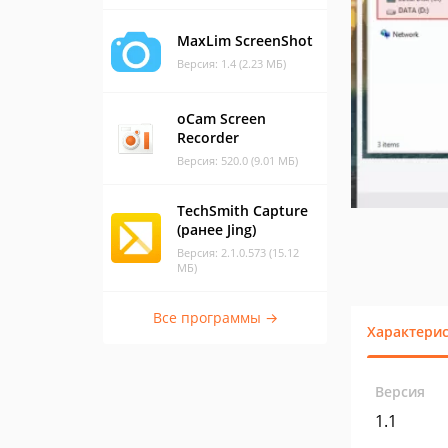
MaxLim ScreenShot
Версия: 1.4 (2.23 МБ)
oCam Screen
Recorder
Версия: 520.0 (9.01 МБ)
TechSmith Capture
(ранее Jing)
Версия: 2.1.0.573 (15.12
МБ)
Все программы →
Характери
Версия
1.1