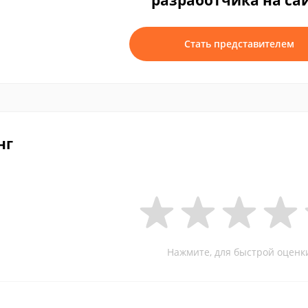
разработчика на са
Стать представителем
нг
Нажмите, для быстрой оценк