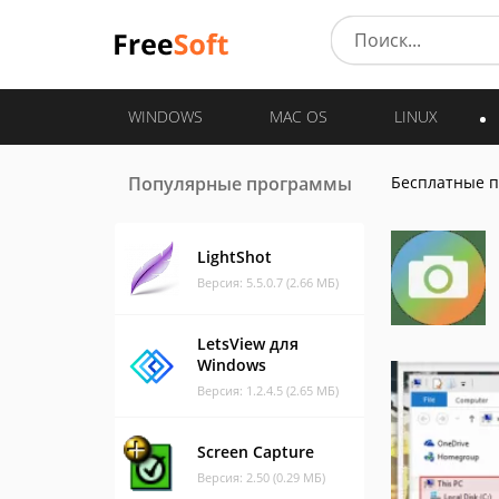
WINDOWS
MAC OS
LINUX
Популярные программы
Бесплатные 
LightShot
Версия: 5.5.0.7 (2.66 МБ)
LetsView для
Windows
Версия: 1.2.4.5 (2.65 МБ)
Screen Capture
Версия: 2.50 (0.29 МБ)