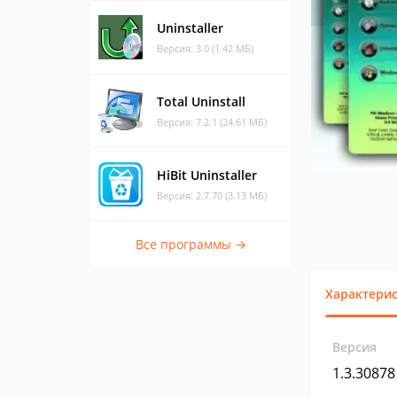
Uninstaller
Версия: 3.0 (1.42 МБ)
Total Uninstall
Версия: 7.2.1 (24.61 МБ)
HiBit Uninstaller
Версия: 2.7.70 (3.13 МБ)
Все программы →
Характери
Версия
1.3.30878