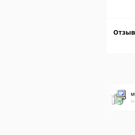
Отзы
M
Ве