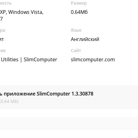
мость
Размер
XP, Windows Vista,
0.64Мб
7
ура
Язык
ит
Английский
чик
Сайт
Utilities | SlimComputer
slimcomputer.com
ь приложение SlimComputer
1.3.30878
(0.64 МБ)