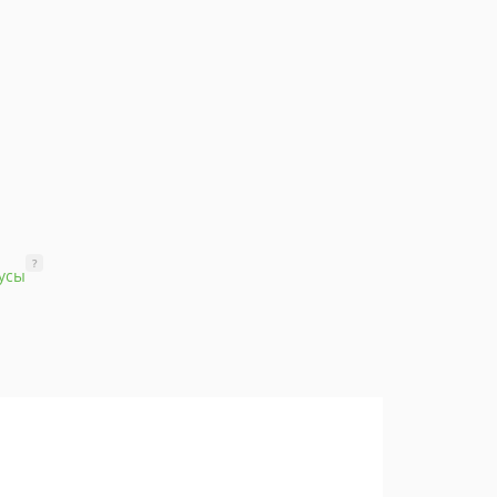
?
усы