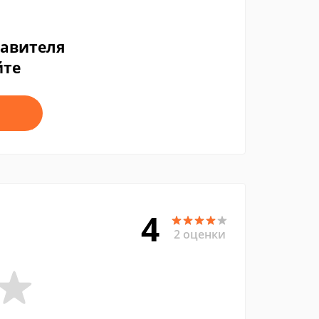
тавителя
йте
4
2 оценки