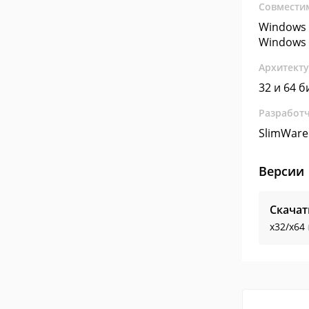
Совмести
Windows 
Windows 
Архитект
32 и 64 б
Разработ
SlimWare 
Версии
Скачат
x32/x64