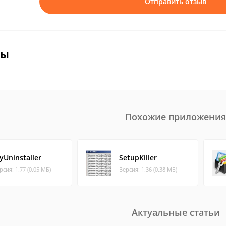
Отправить отзыв
вы
Похожие приложения
yUninstaller
SetupKiller
рсия: 1.77 (0.05 МБ)
Версия: 1.36 (0.38 МБ)
Актуальные статьи