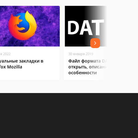
ая 2022
30 января 2019
уальные закладки в
Файл формата DAT: чем
fox Mozilla
открыть, описание,
особенности