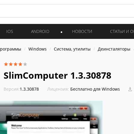
IOS
ANDROID
НОВОСТИ
СТАТЬИ И 
программы
Windows
Система, утилиты
Деинсталяторы
SlimComputer 1.3.30878
Версия:
1.3.30878
Лицензия:
Бесплатно для Windows