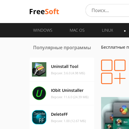
WINDOWS
MAC OS
LINUX
Популярные программы
Бесплатные 
Uninstall Tool
Версия: 3.6.0 (4.98 МБ)
IObit Uninstaller
Версия: 11.6.0 (24.39 МБ)
DeleteFF
Версия: 1.00 (12.67 МБ)