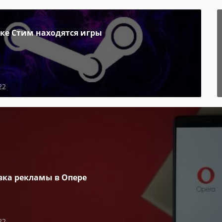
пке Стим находятся игры
22
вка рекламы в Опере
22