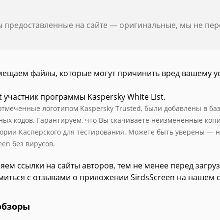
ы предоставленные на сайте — оригинальные, мы не пе
мещаем файлы, которые могут причинить вред вашему у
t участник программы Kaspersky White List.
отмеченные логотипом Kaspersky Trusted, были добавлены в базу
ных кодов. Гарантируем, что Вы скачиваете неизмененные коп
ории Касперского для тестирования. Можете быть уверены — н
een без вирусов.
яем ссылки на сайты авторов, тем не менее перед загру
миться с отзывами о приложении SirdsScreen на нашем с
обзоры