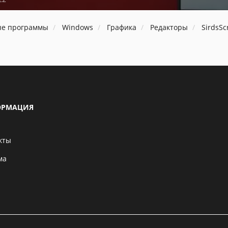
ые программы
Windows
Графика
Редакторы
SirdsSc
РМАЦИЯ
кты
ма