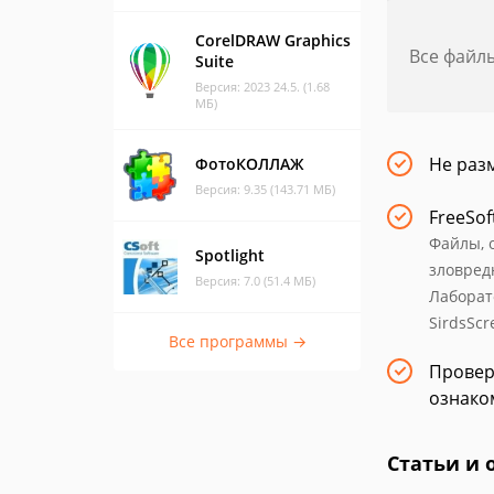
CorelDRAW Graphics
Все файл
Suite
Версия: 2023 24.5. (1.68
МБ)
Не раз
ФотоКОЛЛАЖ
Версия: 9.35 (143.71 МБ)
FreeSof
Файлы, 
Spotlight
зловред
Версия: 7.0 (51.4 МБ)
Лаборат
SirdsScr
Все программы →
Провер
ознако
Статьи и 