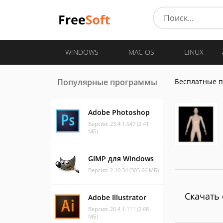
WINDOWS
MAC OS
LINUX
Популярные программы
Бесплатные 
Adobe Photoshop
Версия: 23.4.1.547 (2.41
МБ)
GIMP для Windows
Версия: 2.10.34 (303.66 МБ)
Скачать 
Adobe Illustrator
Версия: 26.4.1.111 (2.68
МБ)