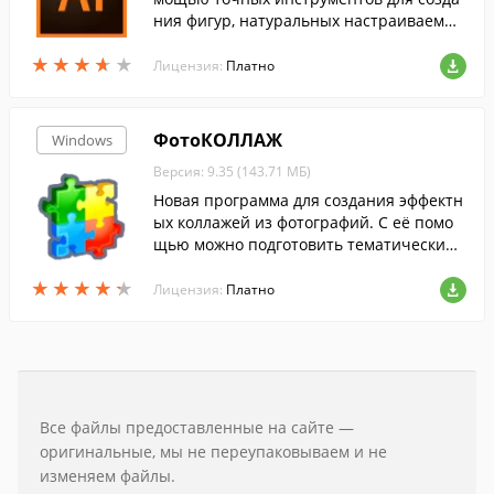
ния фигур, натуральных настраиваемых
кистей и расширенных элементов управ
★
★
★
★
★
★
★
★
★
★
ления контурами.
Лицензия:
Платно
ФотоКОЛЛАЖ
Windows
Версия: 9.35 (143.71 МБ)
Новая программа для создания эффектн
ых коллажей из фотографий. С её помо
щью можно подготовить тематический
коллаж.
★
★
★
★
★
★
★
★
★
★
Лицензия:
Платно
Все файлы предоставленные на сайте —
оригинальные, мы не переупаковываем и не
изменяем файлы.