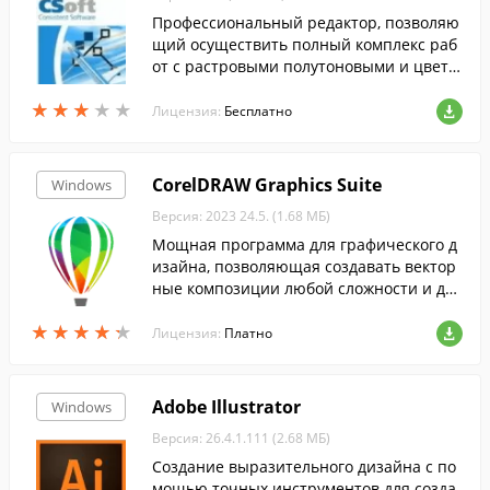
Профессиональный редактор, позволяю
щий осуществить полный комплекс раб
от с растровыми полутоновыми и цветн
ыми изображениями: отсканированным
★
★
★
★
★
★
★
★
★
★
и чертежами, схемами и другими графи
Лицензия:
Бесплатно
ческими материалами.
CorelDRAW Graphics Suite
Windows
Версия: 2023 24.5. (1.68 МБ)
Мощная программа для графического д
изайна, позволяющая создавать вектор
ные композиции любой сложности и для
любых целей. ...
★
★
★
★
★
★
★
★
★
★
Лицензия:
Платно
Adobe Illustrator
Windows
Версия: 26.4.1.111 (2.68 МБ)
Создание выразительного дизайна с по
мощью точных инструментов для созда