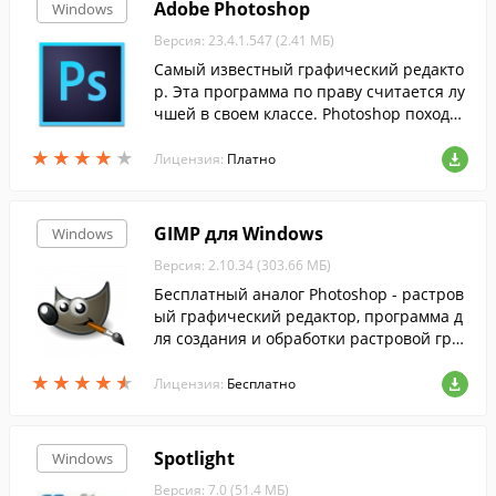
Adobe Photoshop
Windows
Версия: 23.4.1.547 (2.41 МБ)
Самый известный графический редакто
р. Эта программа по праву считается лу
чшей в своем классе. Photoshop походит
для обработки фотографий, рисования,
★
★
★
★
★
★
★
★
★
★
веб-дизайна и много другого.
Лицензия:
Платно
GIMP для Windows
Windows
Версия: 2.10.34 (303.66 МБ)
Бесплатный аналог Photoshop - растров
ый графический редактор, программа д
ля создания и обработки растровой гра
фики и частичной поддержкой работы с
★
★
★
★
★
★
★
★
★
★
векторной графикой....
Лицензия:
Бесплатно
Spotlight
Windows
Версия: 7.0 (51.4 МБ)