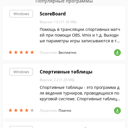
Популярные программы
ScoreBoard
Windows
Версия: 1.0 (11.36 МБ)
Помощь в трансляции спортивных матч
ей при помощи OBS, Vmix и т.д. Выходн
ые параметры игры записываются в тек
стовые файлы.
★
★
★
★
★
★
★
★
★
★
Лицензия:
Бесплатно
Спортивные таблицы
Windows
Версия: 2.2 (1.26 МБ)
Спортивные таблицы - это программа д
ля ведения турниров, проводящихся по
круговой системе. Спортивные таблицы
могут быть полезны для хранения и ана
★
★
★
★
★
★
★
★
★
★
лиза результатов матчей...
Лицензия:
Платно