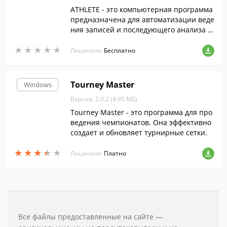
ATHLETE - это компьютерная программа
предназначена для автоматизации веде
ния записей и последующего анализа т
ренировочных программ культуриста.
★
★
★
★
★
★
★
★
★
★
Лицензия:
Бесплатно
Tourney Master
Windows
Версия: 2.0.2 (4.95 МБ)
Tourney Master - это программа для про
ведения чемпионатов. Она эффективно
создает и обновляет турнирные сетки.
★
★
★
★
★
★
★
★
★
★
Лицензия:
Платно
Все файлы предоставленные на сайте —