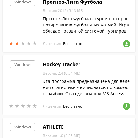
Прогноз-Лига Футбола
Windows
Версия: 2012 (5.13 МБ)
Прогноз-Лига Футбола - турнир по прог
нозированию футбольных матчей. Игра
обладает развитой системой турниров
(чемпионат, кубок, приз Алдуды), красоч
★
★
★
★
★
★
★
★
★
★
ным показом матча, уникальной систем
Лицензия:
Бесплатно
ой ставок, обширной статистической ин
формацией.
Hockey Tracker
Windows
Версия: 2.4 (0.34 МБ)
Эта программа предназначена для веде
ния статистики чемпионатов по хоккею
с шайбой. Она сделана под MS Access 20
10 и требует наличия этой СУБД (либо е
★
★
★
★
★
★
★
★
★
★
ё более поздних версий).
Лицензия:
Бесплатно
ATHLETE
Windows
Версия: 1.0 (2.25 МБ)