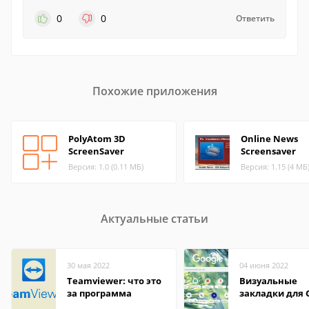
0
0
Ответить
Похожие приложения
PolyAtom 3D
Online News
ScreenSaver
Screensaver
Версия: 1.0 (0.11 МБ)
Версия: 1.15 (4 МБ
Актуальные статьи
30 мая 2022
04 июня 2022
Teamviewer: что это
Визуальные
за программа
закладки для 
Chrome