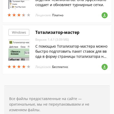
создает и обновляет турнирные сетки.
★
★
★
★
★
★
★
★
★
★
Лицензия:
Платно
Тотализатор-мастер
Windows
Версия: 1.4.1 (3.09 МБ)
С помощью Тотализатор-мастера можно
быстро подготовить пакет ставок для вв
ода в форму страницы тотализатора на
сайте БК Марафон.
★
★
★
★
★
★
★
★
★
★
Лицензия:
Бесплатно
Все файлы предоставленные на сайте —
оригинальные, мы не переупаковываем и не
изменяем файлы.