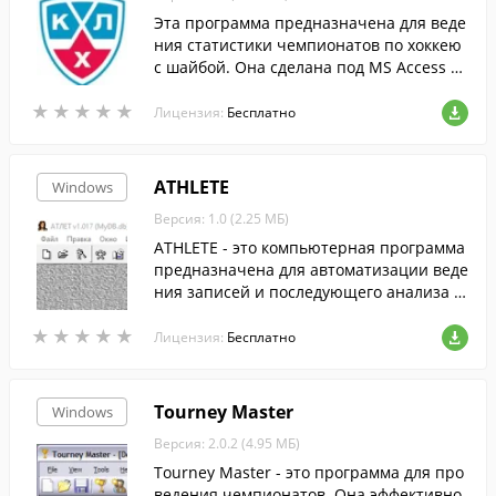
Эта программа предназначена для веде
ния статистики чемпионатов по хоккею
с шайбой. Она сделана под MS Access 20
10 и требует наличия этой СУБД (либо е
★
★
★
★
★
★
★
★
★
★
ё более поздних версий).
Лицензия:
Бесплатно
ATHLETE
Windows
Версия: 1.0 (2.25 МБ)
ATHLETE - это компьютерная программа
предназначена для автоматизации веде
ния записей и последующего анализа т
ренировочных программ культуриста.
★
★
★
★
★
★
★
★
★
★
Лицензия:
Бесплатно
Tourney Master
Windows
Версия: 2.0.2 (4.95 МБ)
Tourney Master - это программа для про
ведения чемпионатов. Она эффективно