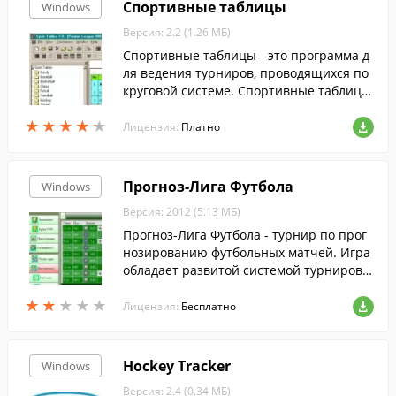
Спортивные таблицы
Windows
Версия: 2.2 (1.26 МБ)
Спортивные таблицы - это программа д
ля ведения турниров, проводящихся по
круговой системе. Спортивные таблицы
могут быть полезны для хранения и ана
★
★
★
★
★
★
★
★
★
★
лиза результатов матчей...
Лицензия:
Платно
Прогноз-Лига Футбола
Windows
Версия: 2012 (5.13 МБ)
Прогноз-Лига Футбола - турнир по прог
нозированию футбольных матчей. Игра
обладает развитой системой турниров
(чемпионат, кубок, приз Алдуды), красоч
★
★
★
★
★
★
★
★
★
★
ным показом матча, уникальной систем
Лицензия:
Бесплатно
ой ставок, обширной статистической ин
формацией.
Hockey Tracker
Windows
Версия: 2.4 (0.34 МБ)