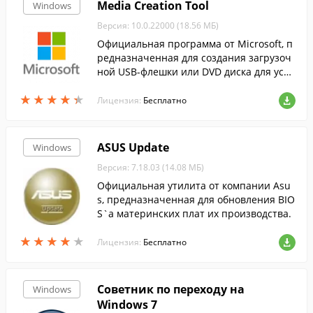
Media Creation Tool
Windows
Версия: 10.0.22000 (18.56 МБ)
Официальная программа от Microsoft, п
редназначенная для создания загрузоч
ной USB-флешки или DVD диска для уста
новки новейшей ОС Windows 10.
★
★
★
★
★
★
★
★
★
★
Лицензия:
Бесплатно
ASUS Update
Windows
Версия: 7.18.03 (14.08 МБ)
Официальная утилита от компании Asu
s, предназначенная для обновления BIO
S`а материнских плат их производства.
★
★
★
★
★
★
★
★
★
★
Лицензия:
Бесплатно
Советник по переходу на
Windows
Windows 7