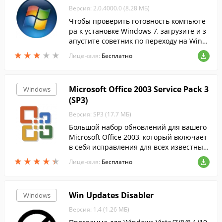
Версия: 2.0.4000.0 (8.28 МБ)
Чтобы проверить готовность компьюте
ра к установке Windows 7, загрузите и з
апустите советник по переходу на Wind
ows 7.
★
★
★
★
★
★
★
★
★
★
Лицензия:
Бесплатно
Microsoft Office 2003 Service Pack 3
Windows
(SP3)
Версия: SP3 (17.7 МБ)
Большой набор обновлений для вашего
Microsoft Office 2003, который включает
в себя исправления для всех известных
ошибок и уязвимостей, что позволяет зн
★
★
★
★
★
★
★
★
★
★
Лицензия:
Бесплатно
ачительно улучшить вашу работу с до...
Win Updates Disabler
Windows
Версия: 1.4 (1.26 МБ)