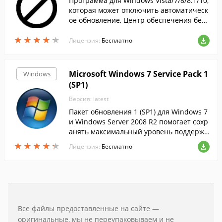
Программа для Windows Vista/7/8/8.1/10,
которая может отключить автоматическ
ое обновление, Центр обеспечения безо
пасности Windows, Защитник и Брандма
★
★
★
★
★
★
★
★
★
★
уэр Windows.
Лицензия:
Бесплатно
Microsoft Windows 7 Service Pack 1
Windows
(SP1)
Версия: latest
Пакет обновления 1 (SP1) для Windows 7
и Windows Server 2008 R2 помогает сохр
анять максимальный уровень поддержк
и настольных компьютеров и серверов.
★
★
★
★
★
★
★
★
★
★
Лицензия:
Бесплатно
Он также обеспечивает постоянное улу
чшение операционных систем (ОС) Win
dows, поскольку включает ранее выпущ
енные обновления, доставляемые из Це
нтра обновления Windows, а также нако
пительные добавочные обновления пла
Все файлы предоставленные на сайте —
тформ Windows 7 и Windows Server 2008
оригинальные, мы не переупаковываем и не
R2, разработанные на основе отзывов п