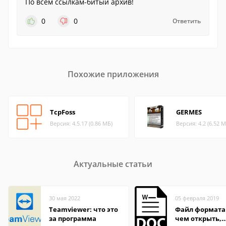
По всем ссылкам-битый архив!
0
0
Ответить
Похожие приложения
TcpFoss
GERMES
Версия: 4.5.17 (0.86 МБ)
Версия: 4.2 (6.52 М
Актуальные статьи
30 мая 2022
05 февраля 2019
Teamviewer: что это
Файл формата
за программа
чем открыть,