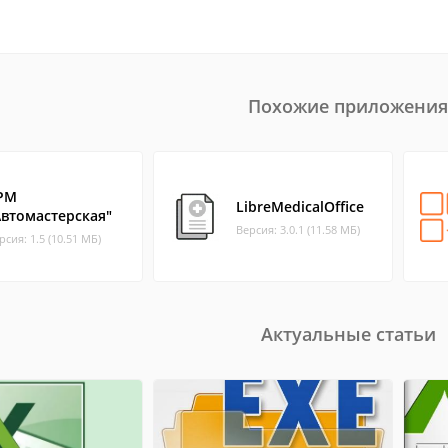
Похожие приложения
РМ
LibreMedicalOffice
Автомастерская"
Версия: 3.0.1 (11.58 МБ)
рсия: 1.5 (10.51 МБ)
Актуальные статьи