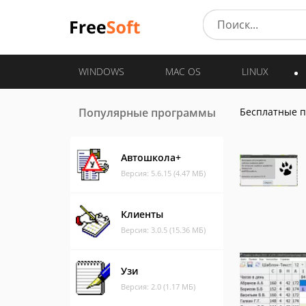
WINDOWS
MAC OS
LINUX
Популярные программы
Бесплатные 
Автошкола+
Версия: 5.6.15 (4.47 МБ)
Клиенты
Версия: 3.0.5 (15.36 МБ)
Узи
Версия: 2.0 (1.17 МБ)