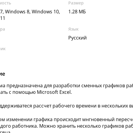
мость
Размер
7, Windows 8, Windows 10,
1.28 МБ
11
ура
Язык
Русский
чик
ие
а предназначена для разработки сменных графиков рабо
чать с помощью Microsoft Excel.
ддерживатеся рассчет рабочего времени в нескольких в
м изменении графика происходит мнгновенный пересчет 
ждого работника. Можно хранить несколько графиков раб
сяца.