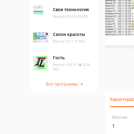
Своя технология
Версия: 2016 (4.28 МБ)
Салон красоты
Версия: 3 (11.33 МБ)
Гость
Версия: 18.5.27. � (2.58
МБ)
Все программы →
Характери
Версия
1