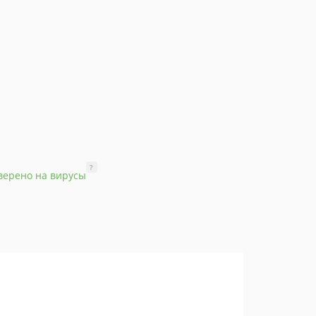
?
верено на вирусы