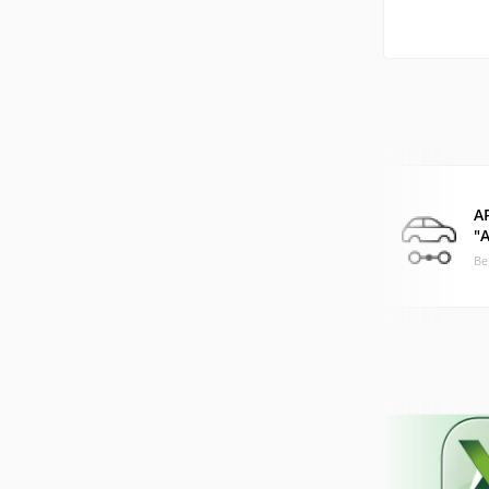
А
"
Ве