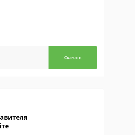
Скачать
тавителя
йте