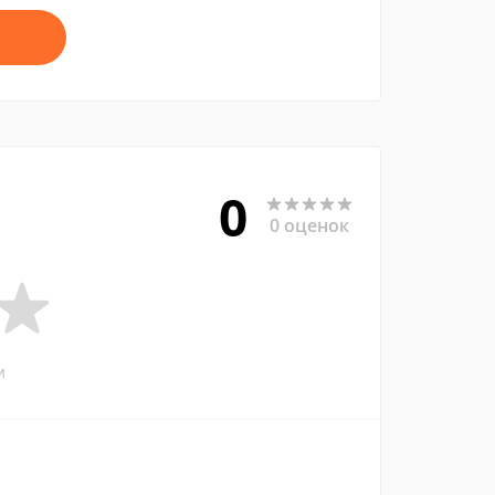
0
0 оценок
и