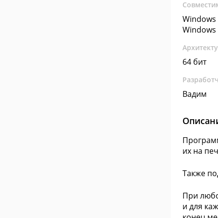
Совмести
Windows 
Windows 
Архитект
64 бит
Разработ
Вадим
Описан
Программ
их на пе
Также по
При любо
и для ка
конец ме