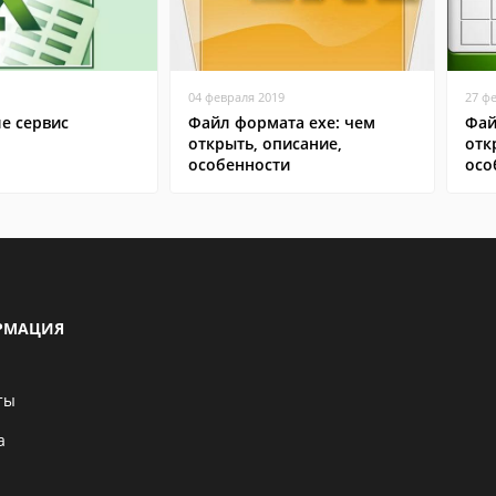
04 февраля 2019
27 ф
ле сервис
Файл формата exe: чем
Фай
открыть, описание,
отк
особенности
осо
РМАЦИЯ
ты
а