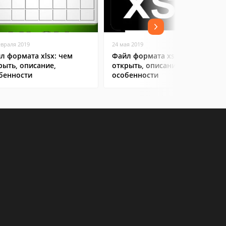
евраля 2019
24 мая 2019
л формата xlsx: чем
Файл формата xsd: чем
рыть, описание,
открыть, описание,
бенности
особенности