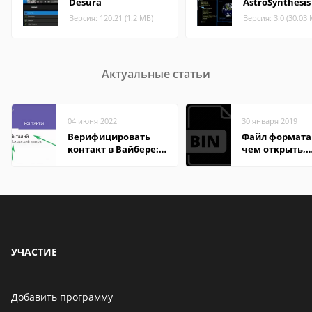
Desura
AstroSynthesis
Версия: 120.21 (1.2 МБ)
Версия: 3.0 (30.03
Актуальные статьи
04 июня 2022
30 января 2019
Верифицировать
Файл формата 
контакт в Вайбере:
чем открыть,
что это значит
описание,
особенности
УЧАСТИЕ
Добавить программу