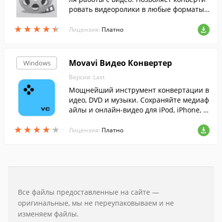
ровать видеоролики в любые форматы,
редактировать видео, записывать DVD д
★
★
★
★
★
★
★
★
★
★
иски и пр.
Лицензия:
Платно
Movavi Видео Конвертер
Windows
Версия: Last
Мощнейший инструмент конвертации в
идео, DVD и музыки. Сохраняйте медиаф
айлы и онлайн-видео для iPod, iPhone, N
okia, Palm, iRiver, HTC, сотовых телефоно
★
★
★
★
★
★
★
★
★
★
в (теперь и с платформой Android) и ...
Лицензия:
Платно
Все файлы предоставленные на сайте —
оригинальные, мы не переупаковываем и не
изменяем файлы.