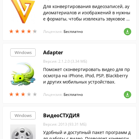
Для конвертирования видеозаписей, ау
диоматериалов и изображений в нужны
е форматы, чтобы извлекать звуковое со
провождение из понравившихся фильм
★
★
★
★
★
★
★
★
★
★
ов скачайте Freemake Video Converter....
Лицензия:
Бесплатно
Adapter
Windows
Версия: 2.1.2.0 (3.34 МБ)
Поможет сконвертировать видео для пр
осмотра на iPhone, iPod, PSP, Blackberry
и других мобильных устройствах.
★
★
★
★
★
★
★
★
★
★
Лицензия:
Бесплатно
ВидеоСТУДИЯ
Windows
Версия: 2013 (93.31 МБ)
Удобный и доступный пакет программ д
ля работы с видео. Позволяет конверти