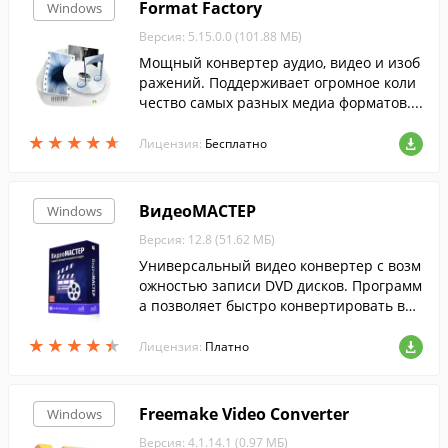
Format Factory
Windows
Версия: 5.15.0.0 (101.88 МБ)
Мощный конвертер аудио, видео и изоб
ражений. Поддерживает огромное коли
чество самых разных медиа форматов....
★
★
★
★
★
★
★
★
★
★
Лицензия:
Бесплатно
ВидеоМАСТЕР
Windows
Версия: 12.8 (51.62 МБ)
Универсальный видео конвертер с возм
ожностью записи DVD дисков. Программ
а позволяет быстро конвертировать вид
ео в любой формат, включая ролики выс
★
★
★
★
★
★
★
★
★
★
окого разрешения и онлайн-видео.
Лицензия:
Платно
Freemake Video Converter
Windows
Версия: 4.1.14.1 (0.97 МБ)