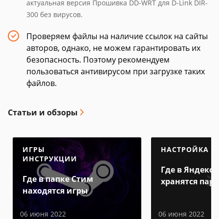
актуальная версия Прошивка DD-WRT для D-Link DIR-
300 без вирусов.
Проверяем файлы на наличие ссылок на сайты
авторов, однако, не можем гарантировать их
безопасность. Поэтому рекомендуем
пользоваться антивирусом при загрузке таких
файлов.
Статьи и обзоры
ИГРЫ
НАСТРОЙКА
ИНСТРУКЦИИ
Где в Яндекс 
Где в папке Стим
хранятся пар
находятся игры
06 июня 2022
06 июня 2022