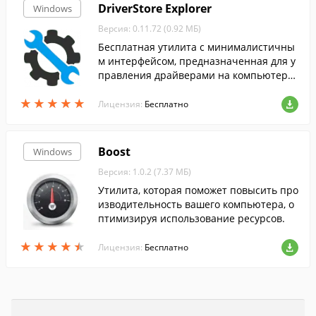
DriverStore Explorer
Windows
Версия: 0.11.72 (0.92 МБ)
Бесплатная утилита с минималистичны
м интерфейсом, предназначенная для у
правления драйверами на компьютере
пользователя.
★
★
★
★
★
★
★
★
★
★
Лицензия:
Бесплатно
Boost
Windows
Версия: 1.0.2 (7.37 МБ)
Утилита, которая поможет повысить про
изводительность вашего компьютера, о
птимизируя использование ресурсов.
★
★
★
★
★
★
★
★
★
★
Лицензия:
Бесплатно