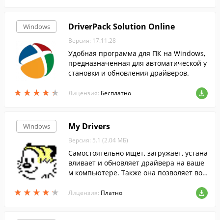
DriverPack Solution Online
Windows
Версия: 17.11.28
Удобная программа для ПК на Windows,
предназначенная для автоматической у
становки и обновления драйверов.
★
★
★
★
★
★
★
★
★
★
Лицензия:
Бесплатно
My Drivers
Windows
Версия: 5.1 (2.04 МБ)
Самостоятельно ищет, загружает, устана
вливает и обновляет драйвера на ваше
м компьютере. Также она позволяет вос
становить предыдущую версию драйве
★
★
★
★
★
★
★
★
★
★
ра, если с новой возникли проблемы.
Лицензия:
Платно