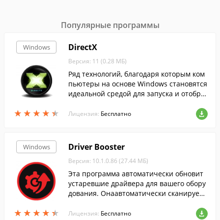
Популярные программы
DirectX
Windows
Версия: 11 (0.28 МБ)
Ряд технологий, благодаря которым ком
пьютеры на основе Windows становятся
идеальной средой для запуска и отобра
жения приложений, богатых элементам
★
★
★
★
★
★
★
★
★
★
и мультимедиа....
Лицензия:
Бесплатно
Driver Booster
Windows
Версия: 10.1.0.86 (27.44 МБ)
Эта программа автоматически обновит
устаревшие драйвера для вашего обору
дования. Онаавтоматически сканирует
систему, скачивает и устанавливает дра
★
★
★
★
★
★
★
★
★
★
йвера....
Лицензия:
Бесплатно