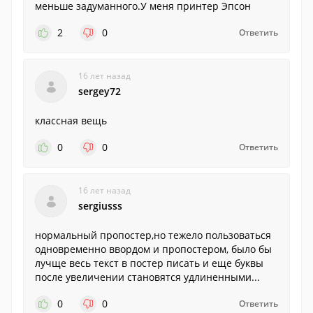
меньше задуманного.У меня принтер Эпсон
2
0
Ответить
16 лет назад
sergey72
классная вещь
0
0
Ответить
16 лет назад
sergiusss
нормальный пропостер,но тежело пользоваться
одновременно ввордом и пропостером, было бы
лучще весь текст в постер писать и еще буквы
после увеличении становятся удлиненными...
0
0
Ответить