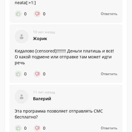
neata[:+1:]
0
0
Ответить
10 лет назад
Жорик
Кидалово [censored]!!!!!!!! Деньги платишь и всё!
О какой подмене или отправке там может идти
речь
0
0
Ответить
11 лет назад
Валерий
Эта программа позволяет отправлять СМС
бесплатно?
0
0
Ответить