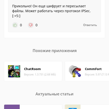
Прикольно! Он еще шифрует и пересылает
файлы. Может работать через протокол IPSec.
[:+5:]
0
0
Ответить
Похожие приложения
ChatRoom
CommFort
Версия: 1.3.731 (2.68 МБ)
Версия: 5.97 (7.13
Актуальные статьи