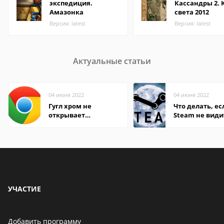
экспедиция.
Кассандры 2. 
Амазонка
света 2012
Версия: latest
Версия: latest
Актуальные статьи
04 июня 2022
04 июня 2022
Гугл хром не
Что делать, ес
открывает
Steam не види
страницы
установленную
УЧАСТИЕ
Добавить программу