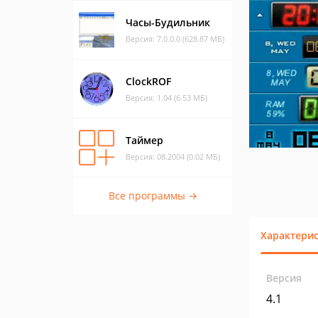
Часы-Будильник
Версия: 7.0.0.0 (628.87 МБ)
ClockROF
Версия: 1.04 (6.53 МБ)
Таймер
Версия: 08.2004 (0.02 МБ)
Все программы →
Характери
Версия
4.1