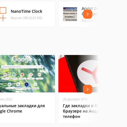
Arvist Date/Time
NanoTime Clock
Changer
Версия: 086 (0.02 МБ)
Версия: 1.1b (0.04 МБ)
юня 2022
28 декабря 2018
уальные закладки для
Где закладки в Яндекс
gle Chrome
браузере на Андроид
телефон