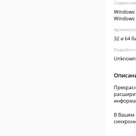
Совмести
Windows 
Windows 
Архитект
32 и 64 б
Разработ
Unknown
Описан
Прекрасн
расширит
информат
В Вашем 
синхрони