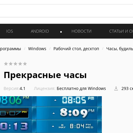
IOS
ANDROID
НОВОСТИ
СТАТЬИ И 
программы
Windows
Рабочий стол, десктоп
Часы, будил
Прекрасные часы
Версия:
4.1
Лицензия:
Бесплатно для Windows
293 с