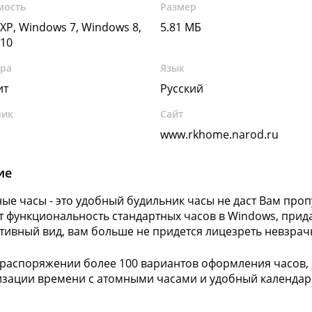
мость
Размер
XP, Windows 7, Windows 8,
5.81 МБ
10
ура
Язык
ит
Русский
чик
Сайт
www.rkhome.narod.ru
ие
ые часы - это удобный будильник часы не даст Вам проп
 функциональность стандартных часов в Windows, прида
ивный вид, вам больше не придется лицезреть невзрач
распоряжении более 100 вариантов оформления часов,
зации времени с атомными часами и удобный календар