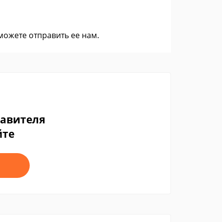
 можете
отправить ее нам
.
тавителя
йте