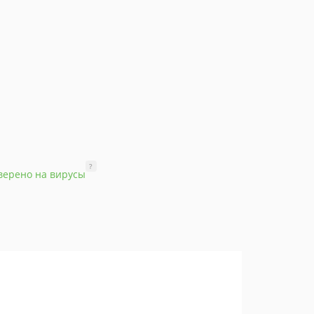
?
верено на вирусы