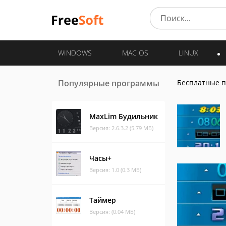
WINDOWS
MAC OS
LINUX
Популярные программы
Бесплатные 
MaxLim Будильник
Версия: 2.6.3.2 (5.79 МБ)
Часы+
Версия: 1.0 (0.3 МБ)
Таймер
Версия: (0.04 МБ)