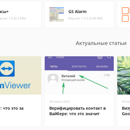
асы+
GS Alarm
рсия: 1.0 (0.3 МБ)
Версия: 1.0.5 (0.86 МБ)
Актуальные статьи
04 июня 2022
04 и
: что это за
Верифицировать контакт в
Виз
Вайбере: что это значит
Goo