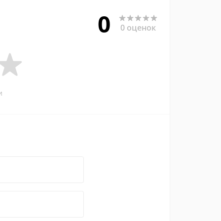
0
0 оценок
и