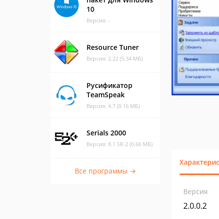
10
Версия: -
Resource Tuner
Версия: 2.22 (5.34 МБ)
Русификатор
TeamSpeak
Версия: 4.7 (0.16 МБ)
Serials 2000
Версия: 8.1 SR-2 (0.66 МБ)
Характери
Все программы →
Версия
2.0.0.2