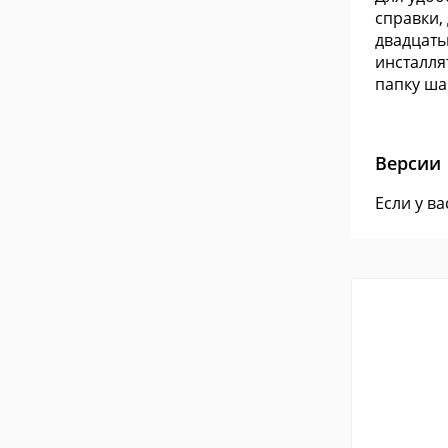
справки,
двадцать
инсталля
папку ш
Версии
Если у в