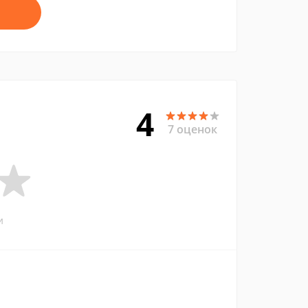
4
7 оценок
и