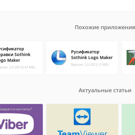
Похожие приложения
усификатор
Русификатор
правки Sothink
Sothink Logo Maker
ogo Maker
Версия: 2.0.205 (1.5 МБ)
рсия: 2.0.205 (0.47 МБ)
Актуальные статьи