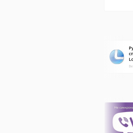
Р
с
L
Ве