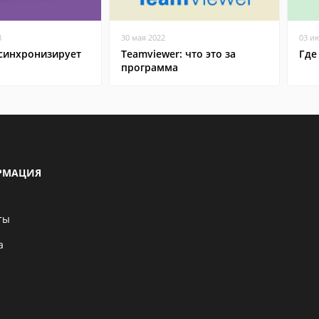
8
30 мая 2022
03 и
 синхронизирует
Teamviewer: что это за
Где
программа
РМАЦИЯ
ты
а