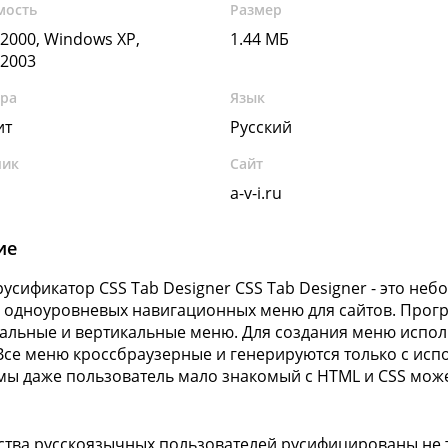
мость
Размер
2000, Windows XP,
1.44 МБ
2003
ура
Язык
ит
Русский
чик
Сайт
a-v-i.ru
ие
усификатор CSS Tab Designer CSS Tab Designer - это не
 одноуровневых навигационных меню для сайтов. Прог
альные и вертикальные меню. Для создания меню испол
 Все меню кроссбраузерные и генерируются только с ис
ы даже пользователь мало знакомый с HTML и CSS може
ства русскоязычных пользователей русифицированы не 