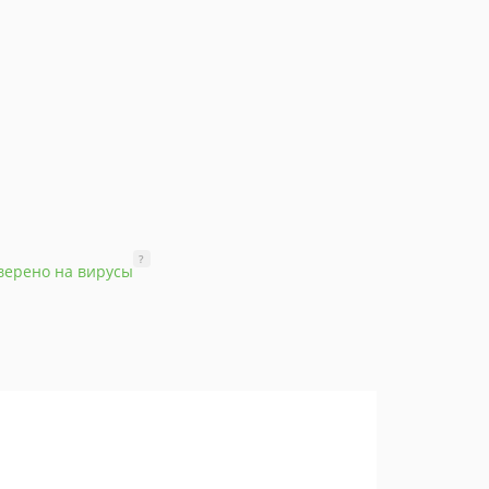
?
верено на вирусы