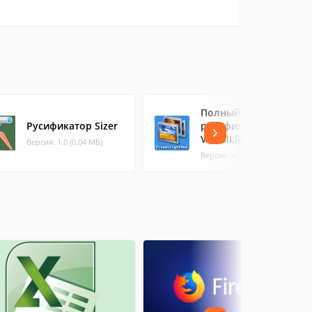
Полный
Русификатор Sizer
русификатор
VisualLightBox
Версия: 1.0 (0.04 МБ)
Версия: 4.8 (1.18 МБ)