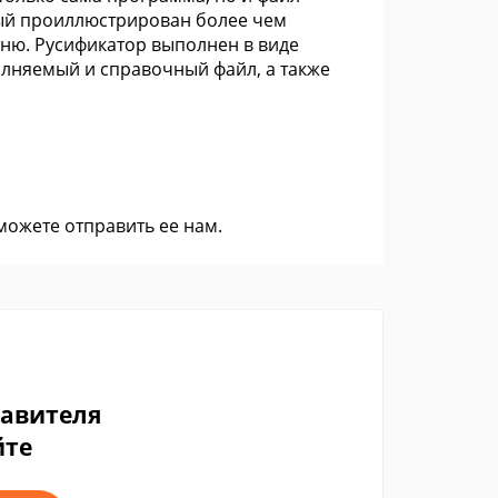
рый проиллюстрирован более чем
ню. Русификатор выполнен в виде
олняемый и справочный файл, а также
 можете
отправить ее нам
.
тавителя
йте