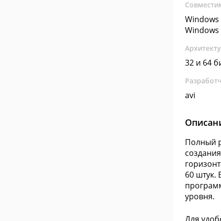
Совмести
Windows 
Windows 
Архитект
32 и 64 б
Разработ
avi
Описан
Полный р
создания
горизонт
60 штук.
программ
уровня.
Для удоб