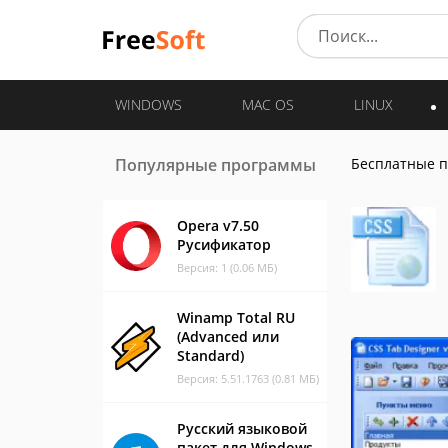
WINDOWS
MAC OS
LINUX
Популярные программы
Бесплатные 
Opera v7.50
Русификатор
Версия: 1 (0.06 МБ)
Winamp Total RU
(Advanced или
Standard)
Версия: 5.51.1763 (0.81 МБ)
Русский языковой
пакет для Windows