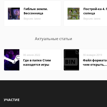
Гиблые земли.
Построй-ка 4. 
Бессонница
солнца
Версия: latest
Версия: latest
Актуальные статьи
06 июня 2022
30 января 2019
Где в папке Стим
Файл формата 
находятся игры
чем открыть,
описание,
особенности
УЧАСТИЕ