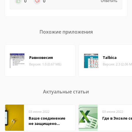
0
0
Ответить
Похожие приложения
Равновесия
Talbica
Версия: 1.0 (0.67 МБ)
Версия: 2.3 (2.06 М
Актуальные статьи
03 июня 2022
03 июня 2022
Ваше соединение
Где в Экселе с
не защищено
firefox: как