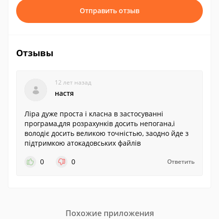
Отправить отзыв
Отзывы
12 лет назад
настя
Ліра дуже проста і класна в застосуванні
програма,для розрахунків досить непогана,і
володіє досить великою точністью, заодно йде з
підтримкою атокадовських файлів
0
0
Ответить
Похожие приложения