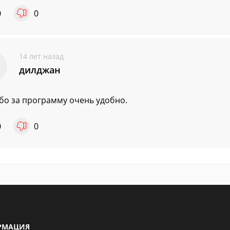
0
0
14 лет назад
дилджан
бо за программу очень удобно.
0
0
РМАЦИЯ