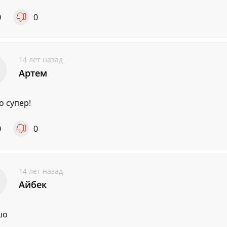
0
0
14 лет назад
Артем
о супер!
0
0
14 лет назад
Айбек
шо