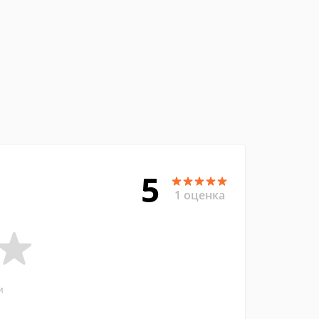
5
1 оценка
и