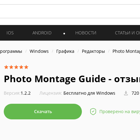
IOS
ANDROID
НОВОСТИ
СТАТЬИ И 
программы
Windows
Графика
Редакторы
Photo Monta
Photo Montage Guide - отз
Версия:
1.2.2
Лицензия:
Бесплатно для Windows
720
Скачать
Проверено на вир