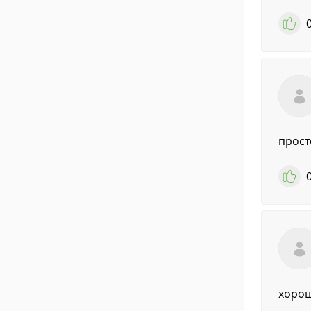
прост
хоро