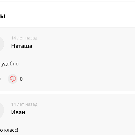
вы
14 лет назад
Наташа
 удобно
0
0
14 лет назад
Иван
о класс!