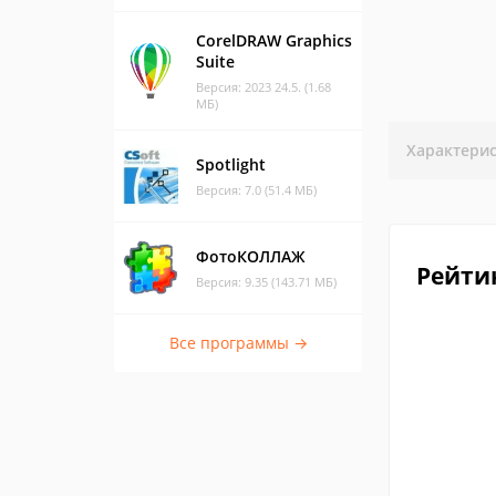
CorelDRAW Graphics
Suite
Версия: 2023 24.5. (1.68
МБ)
Характери
Spotlight
Версия: 7.0 (51.4 МБ)
ФотоКОЛЛАЖ
Рейти
Версия: 9.35 (143.71 МБ)
Все программы →