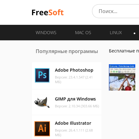
WINDOWS
MAC OS
LINUX
Популярные программы
Бесплатные 
Adobe Photoshop
Версия: 23.4.1.547 (2.41
МБ)
GIMP для Windows
Версия: 2.10.34 (303.66 МБ)
Adobe Illustrator
Версия: 26.4.1.111 (2.68
МБ)