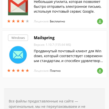
Небольшая утилита, которая позволяет
быстро отправить электронное письмо,
используя почтовый сервис Google.
★
★
★
★
★
★
★
★
★
★
Лицензия:
Бесплатно
Mailspring
Windows
Версия: 1.10.7 (155.64 МБ)
Продвинутый почтовый клиент для Win
dows, который соответствует современн
ым стандартам, и способен удовлетвори
ть потребности любого пользователя.
★
★
★
★
★
★
★
★
★
★
Лицензия:
Платно
Все файлы предоставленные на сайте —
оригинальные, мы не переупаковываем и не