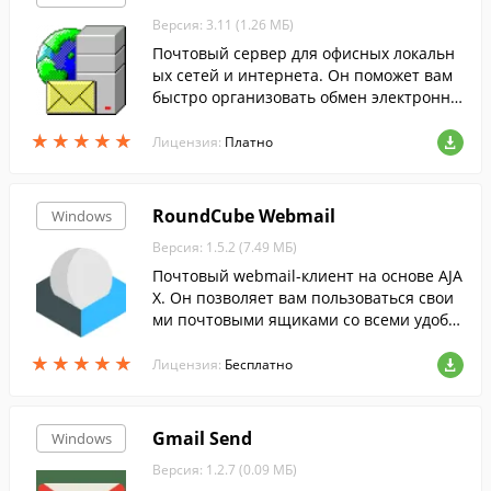
Версия: 3.11 (1.26 МБ)
Почтовый сервер для офисных локальн
ых сетей и интернета. Он поможет вам
быстро организовать обмен электронно
й почтой в вашей компании.
★
★
★
★
★
★
★
★
★
★
Лицензия:
Платно
RoundCube Webmail
Windows
Версия: 1.5.2 (7.49 МБ)
Почтовый webmail-клиент на основе AJA
X. Он позволяет вам пользоваться свои
ми почтовыми ящиками со всеми удобст
вами, интерфейс которого можно сравн
★
★
★
★
★
★
★
★
★
★
ивать разве что только с GMail.
Лицензия:
Бесплатно
Gmail Send
Windows
Версия: 1.2.7 (0.09 МБ)