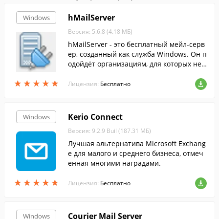
hMailServer
Windows
Версия: 5.6.8 (4.18 МБ)
hMailServer - это бесплатный мейл-серв
ер, созданный как служба Windows. Он п
одойдёт организациям, для которых нец
елесообразна покупка дорогостоящих и
★
★
★
★
★
★
★
★
★
★
многофункциональных почтовых сервер
Лицензия:
Бесплатно
ов...
Kerio Connect
Windows
Версия: 9.2.9 Buil (187.31 МБ)
Лучшая альтернатива Microsoft Exchang
e для малого и среднего бизнеса, отмеч
енная многими наградами.
★
★
★
★
★
★
★
★
★
★
Лицензия:
Бесплатно
Courier Mail Server
Windows