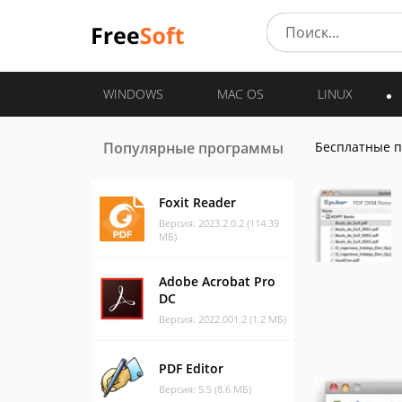
WINDOWS
MAC OS
LINUX
Популярные программы
Бесплатные 
Foxit Reader
Версия: 2023.2.0.2 (114.39
МБ)
Adobe Acrobat Pro
DC
Версия: 2022.001.2 (1.2 МБ)
PDF Editor
Версия: 5.5 (8.6 МБ)