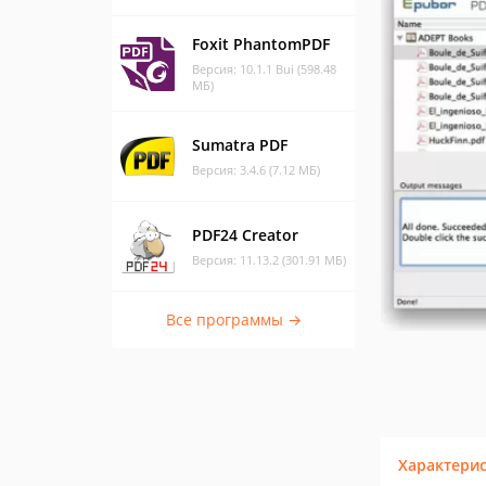
Foxit PhantomPDF
Версия: 10.1.1 Bui (598.48
МБ)
Sumatra PDF
Версия: 3.4.6 (7.12 МБ)
PDF24 Creator
Версия: 11.13.2 (301.91 МБ)
Все программы →
Характери