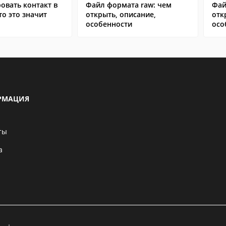
овать контакт в
Файл формата raw: чем
Фай
то это значит
открыть, описание,
отк
особенности
осо
РМАЦИЯ
ты
а