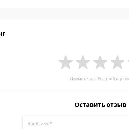
нг
Нажмите, для быстрой оценк
Оставить отзыв
Ваше имя*