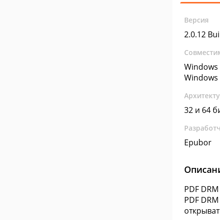
Версия
2.0.12 Bu
Совмести
Windows 
Windows 
Архитект
32 и 64 б
Разработ
Epubor
Описан
PDF DRM 
PDF DRM 
открывать