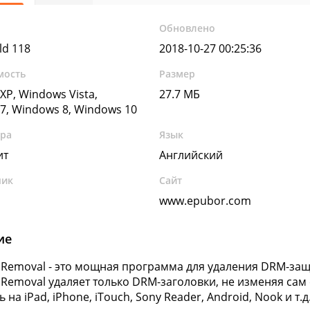
Обновлено
ild 118
2018-10-27 00:25:36
мость
Размер
XP, Windows Vista,
27.7 МБ
7, Windows 8, Windows 10
ура
Язык
ит
Английский
чик
Сайт
www.epubor.com
ие
Removal - это мощная программа для удаления DRM-защи
Removal удаляет только DRM-заголовки, не изменяя сам
 на iPad, iPhone, iTouch, Sony Reader, Android, Nook и т.д