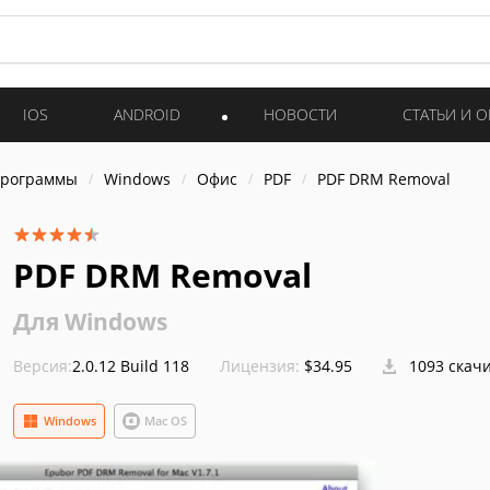
IOS
ANDROID
НОВОСТИ
СТАТЬИ И 
программы
Windows
Офис
PDF
PDF DRM Removal
PDF DRM Removal
Для Windows
Версия:
2.0.12 Build 118
Лицензия:
$34.95
1093 скач
Windows
Mac OS