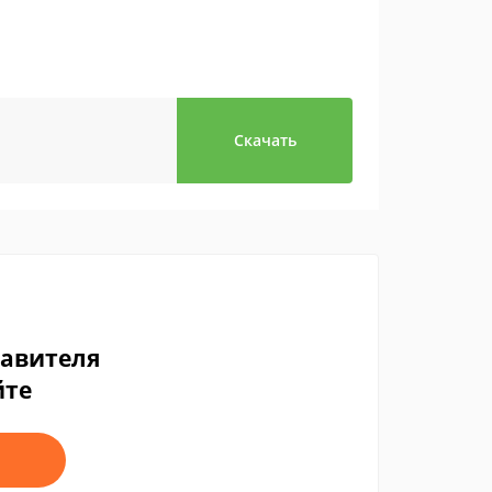
Скачать
тавителя
йте