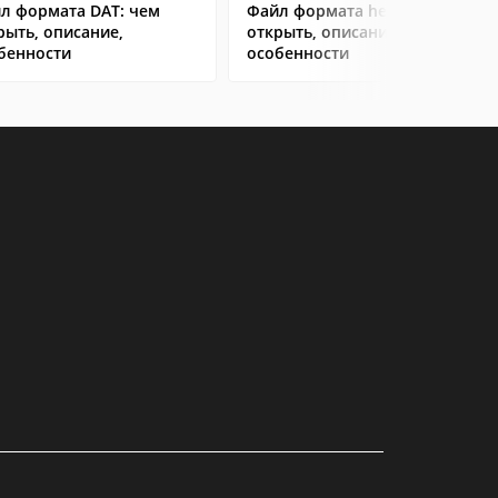
л формата DAT: чем
Файл формата heic: чем
рыть, описание,
открыть, описание,
бенности
особенности