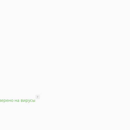
?
верено на вирусы