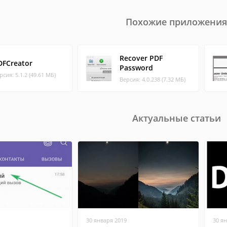
Похожие приложения
Recover PDF
DFCreator
Password
рсия: 5.1.2 (49.61 МБ)
Версия: 4.0.238 (7.32 МБ)
Актуальные статьи
30 января 2019
30 я