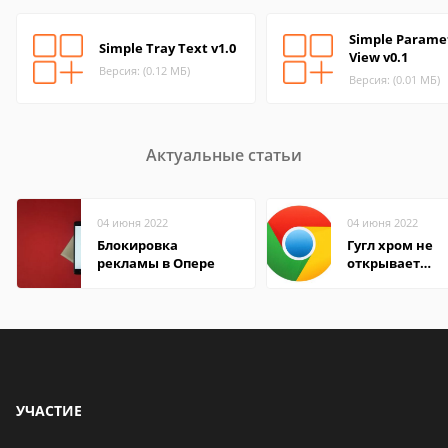
Simple Parame
Simple Tray Text v1.0
View v0.1
Версия: (0.12 МБ)
Версия: (0.01 МБ)
Актуальные статьи
04 июня 2022
04 июня 2022
Блокировка
Гугл хром не
рекламы в Опере
открывает
страницы
УЧАСТИЕ