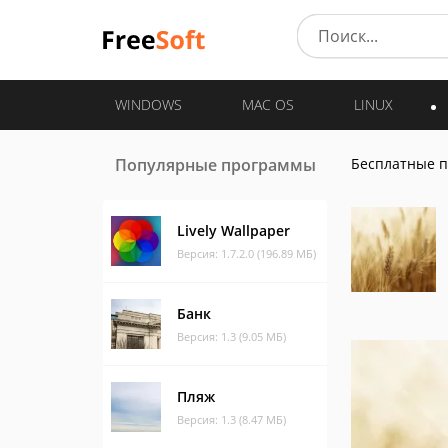
WINDOWS
MAC OS
LINUX
Популярные программы
Бесплатные 
Lively Wallpaper
Версия: 1.7.2.0 (196.89 МБ)
Банк
Версия: 1.3 (9.05 МБ)
Пляж
Версия: 1.3 (8.47 МБ)