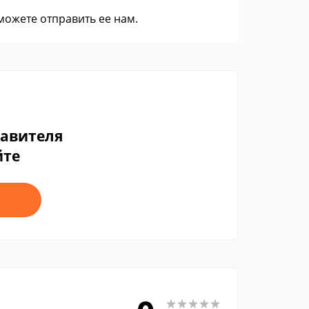
 можете
отправить ее нам
.
тавителя
йте