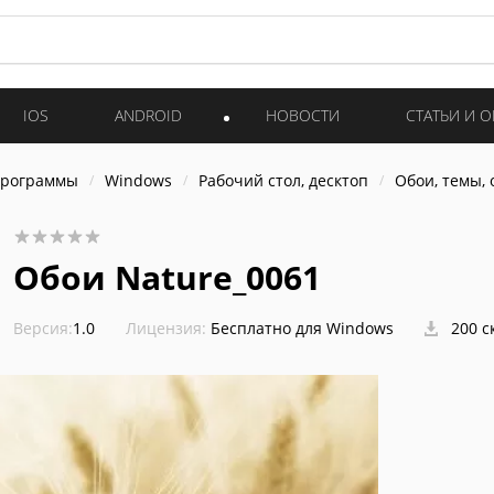
IOS
ANDROID
НОВОСТИ
СТАТЬИ И 
программы
Windows
Рабочий стол, десктоп
Обои, темы,
Обои Nature_0061
Версия:
1.0
Лицензия:
Бесплатно для Windows
200 с