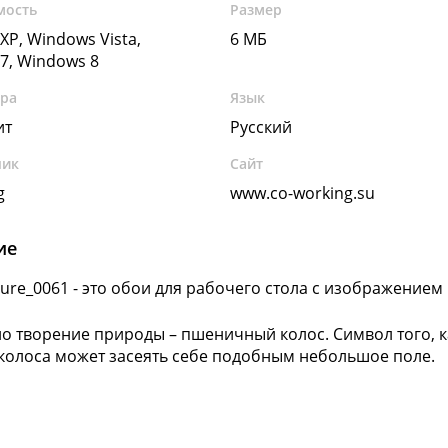
мость
Размер
XP, Windows Vista,
6 МБ
7, Windows 8
ура
Язык
ит
Русский
чик
Сайт
g
www.co-working.su
ие
ure_0061 - это обои для рабочего стола с изображением 
о творение природы – пшеничный колос. Символ того, 
колоса может засеять себе подобным небольшое по