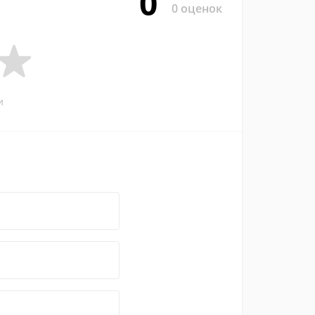
0
0 оценок
и