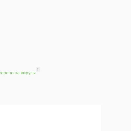
?
верено на вирусы