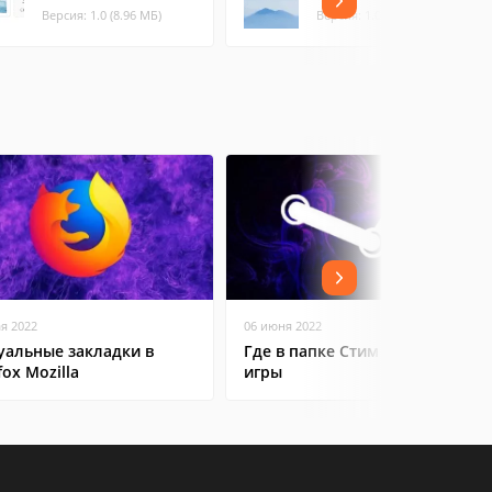
Версия: 1.0 (8.96 МБ)
Версия: 1.0 (5.41 МБ)
ая 2022
06 июня 2022
уальные закладки в
Где в папке Стим находятся
fox Mozilla
игры