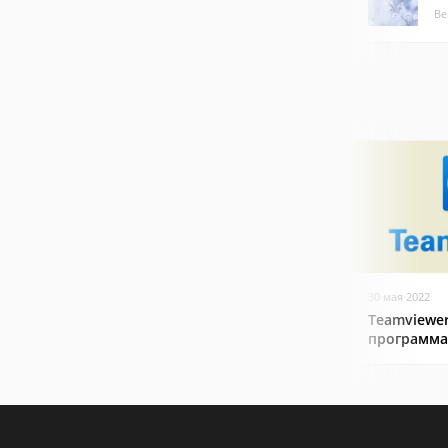
Ве
30 мая 2022
Teamviewer
программа