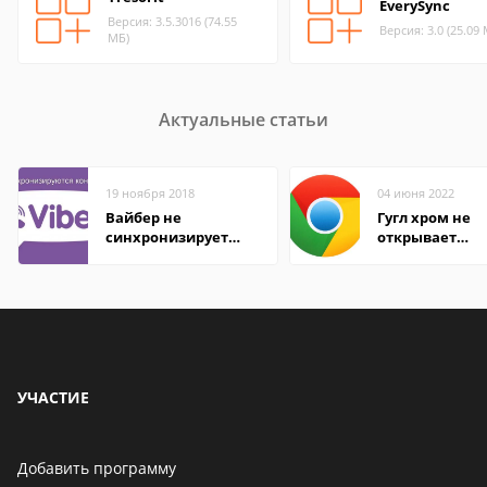
EverySync
Версия: 3.5.3016 (74.55
Версия: 3.0 (25.09
МБ)
Актуальные статьи
19 ноября 2018
04 июня 2022
Вайбер не
Гугл хром не
синхронизирует
открывает
контакты
страницы
УЧАСТИЕ
Добавить программу