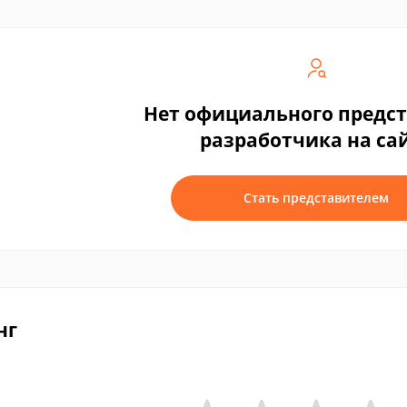
Нет официального предс
разработчика на са
Стать представителем
нг