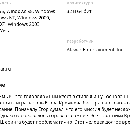
мость
Архитектура
5, Windows 98, Windows
32 и 64 бит
ows NT, Windows 2000,
XP, Windows 2003,
Vista
Разработчик
Alawar Entertainment, Inc
ar.ru
ие
мый - это головоломный квест в стиле я ищу , основан
стоит сыграть роль Егора Кремнева бесстрашного агент
дание. Поначалу Егор думал, что его миссия будет несл
Однако все оказалось гораздо сложнее. Все соратники Кр
Шеринга будет проблематично. Этот человек долгое вре