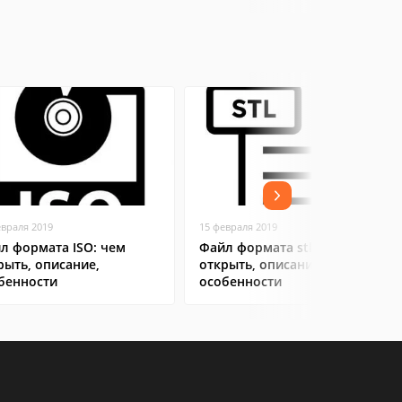
евраля 2019
15 февраля 2019
л формата ISO: чем
Файл формата stl: чем
рыть, описание,
открыть, описания,
бенности
особенности