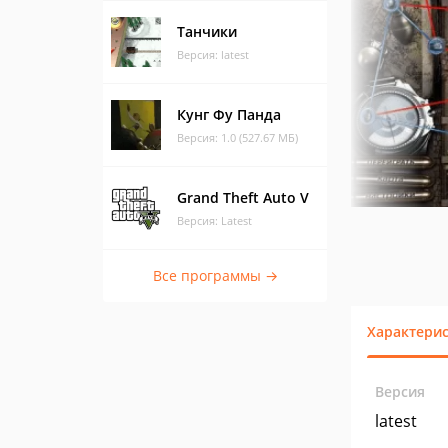
Танчики
Версия: latest
Кунг Фу Панда
Версия: 1.0 (527.67 МБ)
Grand Theft Auto V
Версия: Latest
Все программы →
Характери
Версия
latest