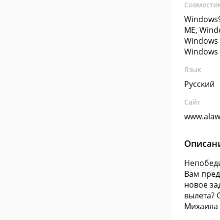
Совмести
Windows9
ME, Wind
Windows 
Windows 
Язык
Русский
Сайт
www.alaw
Описан
Непобеди
Вам пред
новое за
вылета? 
Михаила 