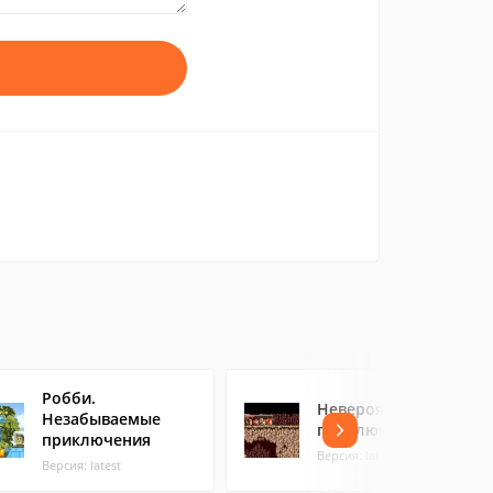
Робби.
Невероятные
Незабываемые
приключения Ники
приключения
Версия: latest
Версия: latest