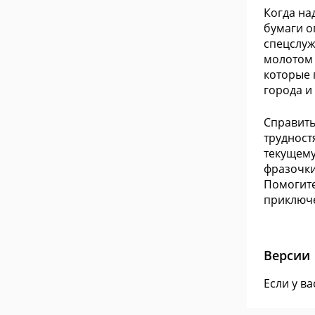
Когда на
бумаги о
спецслуж
молотом 
которые 
города и
Справить
трудност
текущему
фразочки
Помогите
приключе
Версии
Если у в