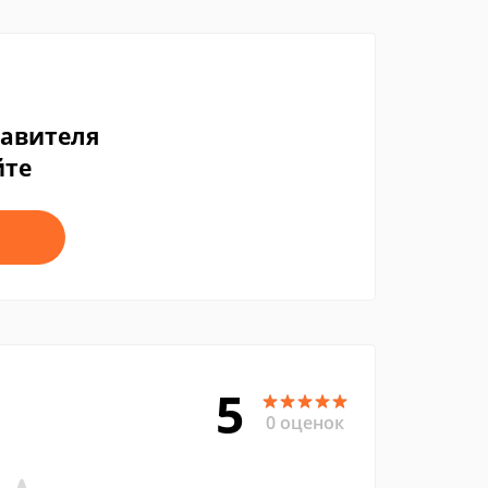
тавителя
йте
5
0 оценок