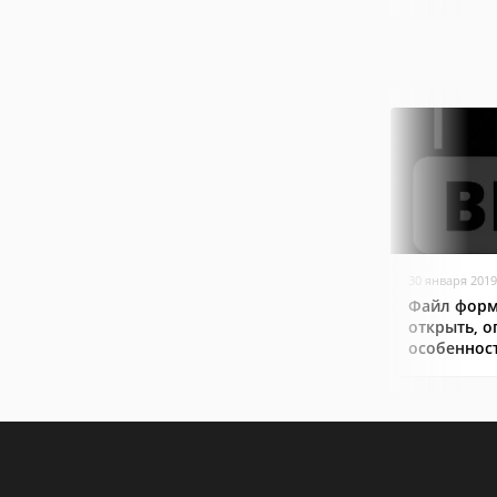
30 января 2019
Файл форм
открыть, о
особеннос