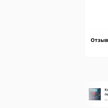
Отзы
К
п
Ве