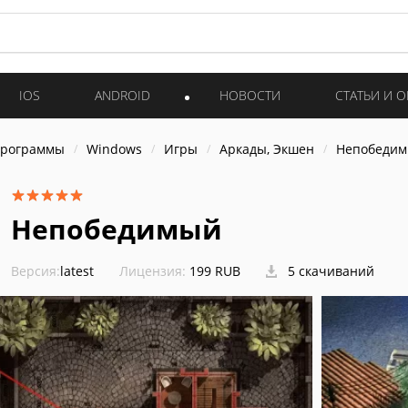
IOS
ANDROID
НОВОСТИ
СТАТЬИ И 
программы
Windows
Игры
Аркады, Экшен
Непобеди
Непобедимый
Версия:
latest
Лицензия:
199 RUB
5 скачиваний