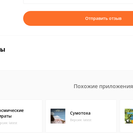
Отправить отзыв
вы
Похожие приложения
осмические
Сумотоха
ираты
Версия: latest
рсия: latest