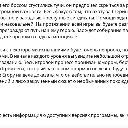
д его боссом сгустились тучи, он предпочел скрыться за
громной важности. Весь фокус в том, что охоту за Шерин
бы, но и западные преступные синдикаты. Помощи ждат
и наковальней. На протяжении всей игры вы будете разг
преграждают путь нашему герою. Вас ждет собирание па
 даже прыжки в воду на мотоцикле.
ся с некоторыми испытаниями будет очень непросто, но Е
ями. В начале каждого уровня вы увидите небольшой о
 заданию. Весь игровой процесс пронизан юмором, бер
 Кремнева, который за словом в карман не лезет, будут 
 Егору на деле доказать, что он действительно непобе
ний и лихо закрученный сюжет о необычайных похожде
ас есть информация о доступных версиях программы, вы