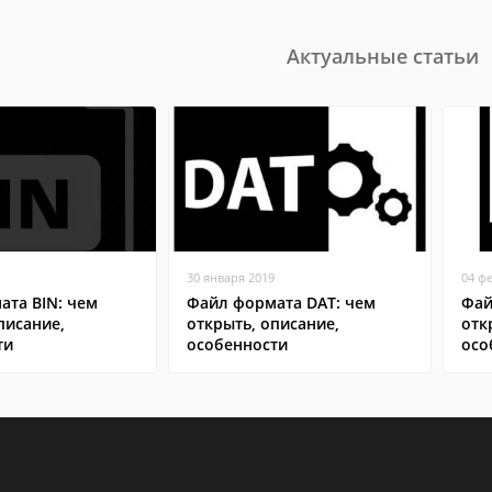
Актуальные статьи
30 января 2019
04 ф
ата BIN: чем
Файл формата DAT: чем
Фай
писание,
открыть, описание,
отк
ти
особенности
осо