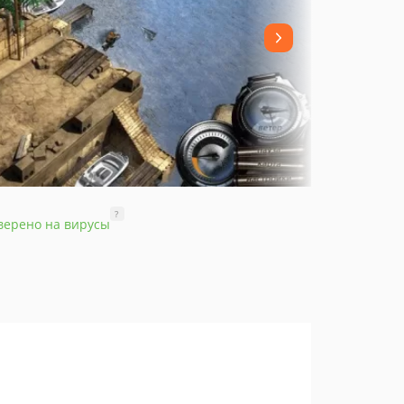
?
верено на вирусы