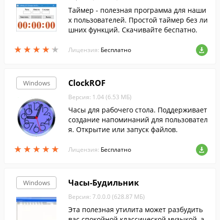
Таймер - полезная программа для наши
х пользователей. Простой таймер без ли
шних функций. Скачивайте беспатно.
★
★
★
★
★
★
★
★
★
★
Лицензия:
Бесплатно
ClockROF
Windows
Версия: 1.04 (6.53 МБ)
Часы для рабочего стола. Поддерживает
создание напоминаний для пользовател
я. Открытие или запуск файлов.
★
★
★
★
★
★
★
★
★
★
Лицензия:
Бесплатно
Часы-Будильник
Windows
Версия: 7.0.0.0 (628.87 МБ)
Эта полезная утилита может разбудить
вас спокойной классической музыкой, а