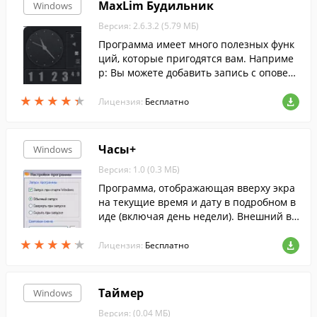
MaxLim Будильник
Windows
Версия: 2.6.3.2 (5.79 МБ)
Программа имеет много полезных функ
ций, которые пригодятся вам. Наприме
р: Вы можете добавить запись с оповещ
ением, о каком либо важном деле, и про
★
★
★
★
★
★
★
★
★
★
грамма в установленное время сообщит
Лицензия:
Бесплатно
вам.
Часы+
Windows
Версия: 1.0 (0.3 МБ)
Программа, отображающая вверху экра
на текущие время и дату в подробном в
иде (включая день недели). Внешний ви
д настраивается.
★
★
★
★
★
★
★
★
★
★
Лицензия:
Бесплатно
Таймер
Windows
Версия: (0.04 МБ)