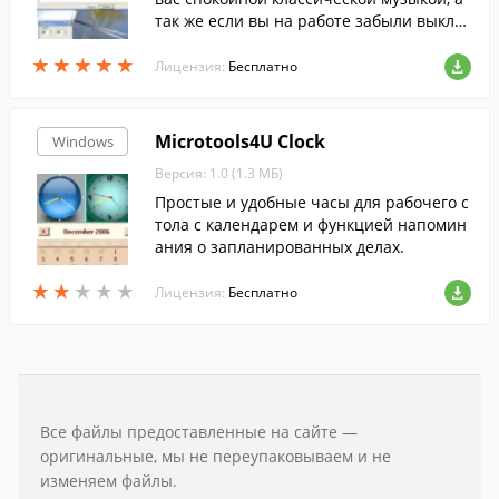
так же если вы на работе забыли выклю
чить компьютер она это сделает за вас.
★
★
★
★
★
★
★
★
★
★
Лицензия:
Бесплатно
Microtools4U Clock
Windows
Версия: 1.0 (1.3 МБ)
Простые и удобные часы для рабочего с
тола с календарем и функцией напомин
ания о запланированных делах.
★
★
★
★
★
★
★
★
★
★
Лицензия:
Бесплатно
Все файлы предоставленные на сайте —
оригинальные, мы не переупаковываем и не
изменяем файлы.