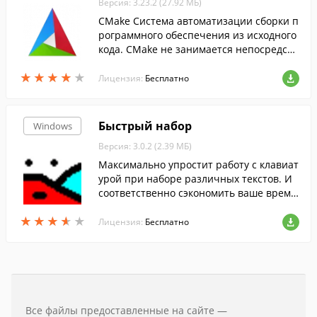
Версия: 3.23.2 (27.92 МБ)
CMake Система автоматизации сборки п
рограммного обеспечения из исходного
кода. CMake не занимается непосредств
енно сборкой, a лишь генерирует файлы
★
★
★
★
★
★
★
★
★
★
управления сборкой из файлов.
Лицензия:
Бесплатно
Быстрый набор
Windows
Версия: 3.0.2 (2.39 МБ)
Максимально упростит работу с клавиат
урой при наборе различных текстов. И
соответственно сэкономить ваше время.
По мере того как человек набирает букв
★
★
★
★
★
★
★
★
★
★
у, тут же выпадает меню со списком сло
Лицензия:
Бесплатно
в, начинающихся на эту букву.
Все файлы предоставленные на сайте —