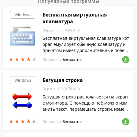
Популярные программы
Бесплатная виртуальная
Windows
клавиатура
Версия: 5.0 (0.84 МБ)
Бесплатная виртуальная клавиатура кот
орая эмулирует обычную клавиатуру и
при этом имеет дополнительные полезн
ые функции.
★
★
★
★
★
★
★
★
★
★
Лицензия:
Бесплатно
Бегущая строка
Windows
Версия: 1.0 (0.76 МБ)
Бегущая строка располагается на экран
е монитора. С помощью неё можно изм
енить текст, перемещать строки, измен
ять фон, скорость прокрутки и шрифт.
★
★
★
★
★
★
★
★
★
★
Лицензия:
Бесплатно