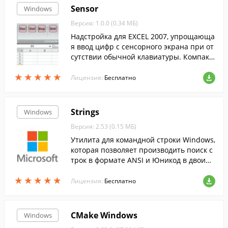
Sensor
Windows
Версия: 1.0.0 (0.34 МБ)
Надстройка для EXCEL 2007, упрощающа
я ввод цифр с сенсорного экрана при от
сутствии обычной клавиатуры. Компакт
ный размер, легка в установке, простой,
★
★
★
★
★
★
★
★
★
★
понятный дружественный интерфейс .
Лицензия:
Бесплатно
Strings
Windows
Версия: 2.53 (0.15 МБ)
Утилита для командной строки Windows,
которая позволяет производить поиск с
трок в формате ANSI и Юникод в двоичн
ых образах.
★
★
★
★
★
★
★
★
★
★
Лицензия:
Бесплатно
CMake Windows
Windows