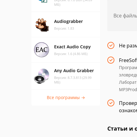
МБ)
Все файл
Audiograbber
Версия: 1.83
Не раз
Exact Audio Copy
Версия: 1.6 (4.86 МБ)
FreeSof
Програм
Any Audio Grabber
зловред
Версия: 8.7.3.813 (29.99
Лаборат
МБ)
MP3Prod
Все программы →
Провер
ознако
Статьи и 