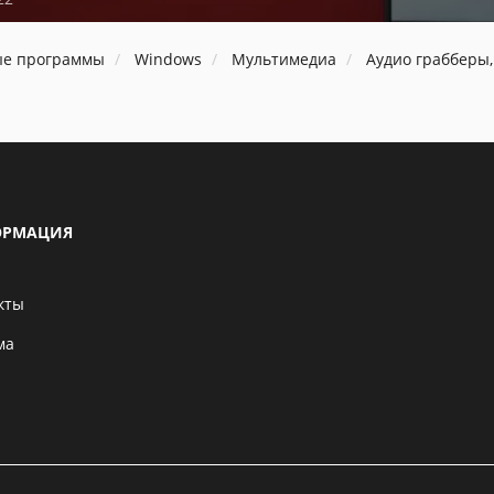
ые программы
Windows
Мультимедиа
Аудио грабберы
РМАЦИЯ
кты
ма