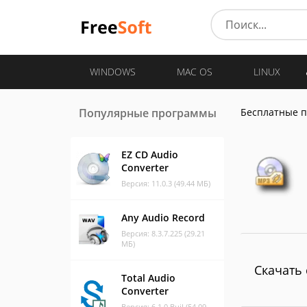
WINDOWS
MAC OS
LINUX
Популярные программы
Бесплатные 
EZ CD Audio
Converter
Версия: 11.0.3 (49.44 МБ)
Any Audio Record
Версия: 8.3.7.225 (29.21
МБ)
Скачать 
Total Audio
Converter
Версия: 6.1.0 Buil (54.09