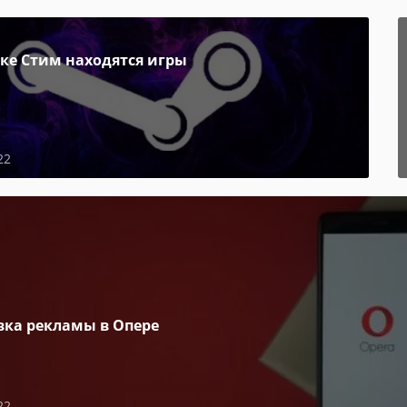
пке Стим находятся игры
22
вка рекламы в Опере
22