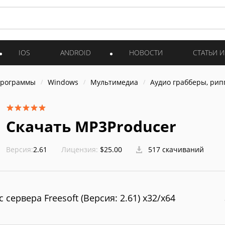
IOS
ANDROID
НОВОСТИ
СТАТЬИ 
программы
Windows
Мультимедиа
Аудио грабберы, ри
Скачать MP3Producer
Версия:
2.61
Лицензия:
$25.00
517 скачиваний
с сервера Freesoft (Версия: 2.61) x32/x64