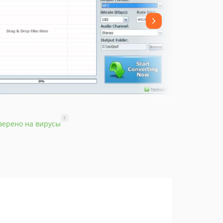
?
верено на вирусы