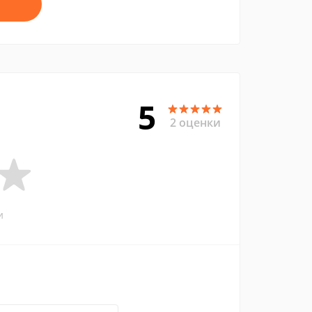
5
2 оценки
и