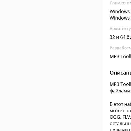
Совмести
Windows 
Windows 
Архитект
32 и 64 б
Разработ
MP3 Toolk
Описан
MP3 Tool
файлами
В этот н
может ра
OGG, FLV
остальны
целыми п