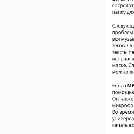
сосредот
папку дл
Следующ
проблем 
вся музы
тегов. О
тексты п
исправля
маске. С
можно лю
Есть в
MP
помощью 
Он также
микрофон
Во время
универса
качать в