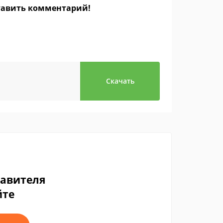
ставить комментарий!
Скачать
тавителя
йте