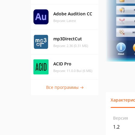
Adobe Audition CC
Версия: Latest
mp3DirectCut
Версия: 2.36 (0.31 МБ)
ACID Pro
Версия: 11.0.0 Bui (6 МБ)
Все программы →
Характери
Версия
1.2