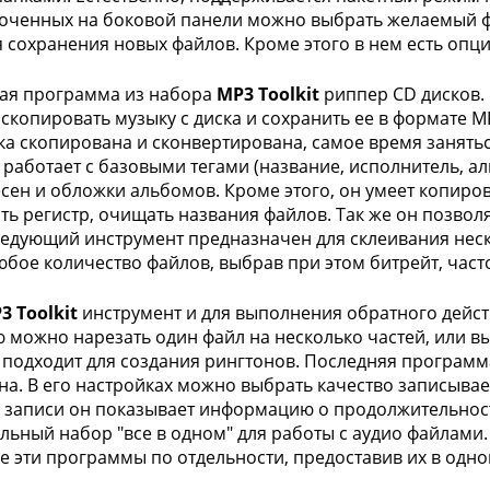
оченных на боковой панели можно выбрать желаемый фор
я сохранения новых файлов. Кроме этого в нем есть опц
ая программа из набора
MP3 Toolkit
риппер CD дисков.
скопировать музыку с диска и сохранить ее в формате MP
ка скопирована и сконвертирована, самое время занятьс
н работает с базовыми тегами (название, исполнитель, ал
есен и обложки альбомов. Кроме этого, он умеет копиров
ть регистр, очищать названия файлов. Так же он позво
ледующий инструмент предназначен для склеивания неск
бое количество файлов, выбрав при этом битрейт, часто
3 Toolkit
инструмент и для выполнения обратного действ
можно нарезать один файл на несколько частей, или в
 подходит для создания рингтонов. Последняя программа
а. В его настройках можно выбрать качество записываемо
 записи он показывает информацию о продолжительности
льный набор "все в одном" для работы с аудио файлами.
се эти программы по отдельности, предоставив их в одно