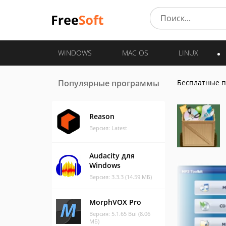
WINDOWS
MAC OS
LINUX
Популярные программы
Бесплатные 
Reason
Версия: Latest
Audacity для
Windows
Версия: 3.3.3 (14.59 МБ)
MorphVOX Pro
Версия: 5.1.65 Bui (8.06
МБ)