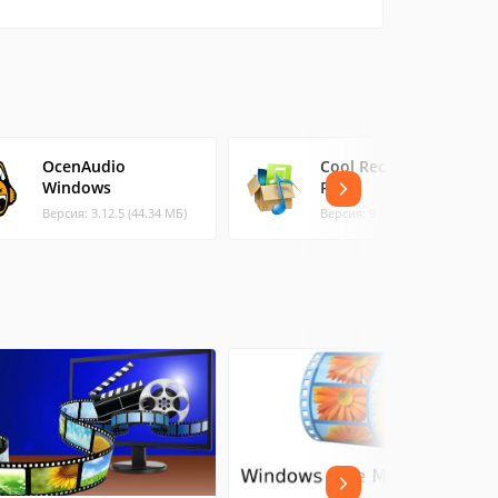
OcenAudio
Cool Record Edit
Windows
Pro
Версия: 3.12.5 (44.34 МБ)
Версия: 9.8.0 (1.66 МБ)