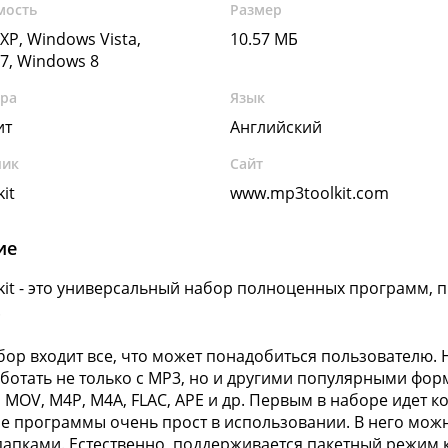
мость
Размер
XP, Windows Vista,
10.57 МБ
7, Windows 8
ура
Язык
ит
Английский
чик
Сайт
it
www.mp3toolkit.com
ие
kit - это универсальный набор полноценных программ, 
.
абор входит все, что может понадобиться пользователю.
ботать не только с MP3, но и другими популярными фо
, MOV, M4P, M4A, FLAC, APE и др. Первым в наборе идет ко
е программы очень прост в использовании. В него мож
апками. Естественно, поддерживается пакетный режим к