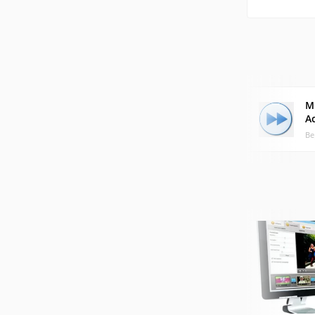
M
A
Ве