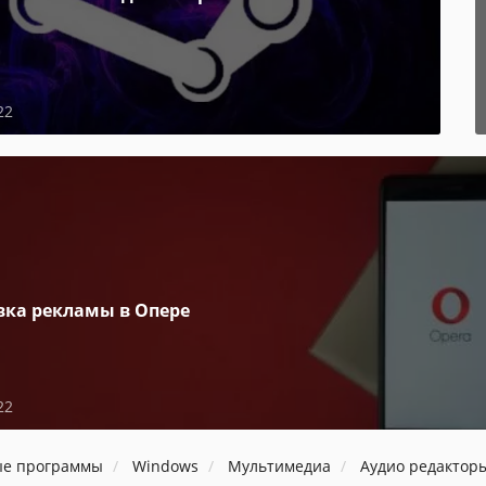
22
вка рекламы в Опере
22
ые программы
Windows
Мультимедиа
Аудио редактор