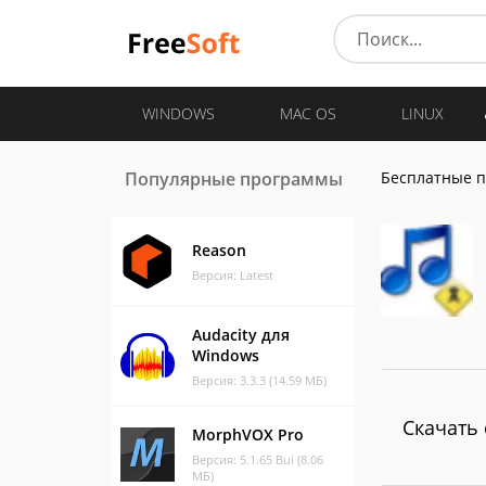
WINDOWS
MAC OS
LINUX
Популярные программы
Бесплатные 
Reason
Версия: Latest
Audacity для
Windows
Версия: 3.3.3 (14.59 МБ)
Скачать 
MorphVOX Pro
Версия: 5.1.65 Bui (8.06
МБ)