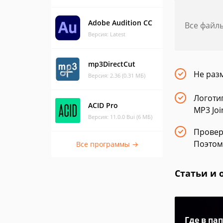
Adobe Audition CC
Все файл
Версия: Latest
mp3DirectCut
Не раз
Версия: 2.36 (0.31 МБ)
Логоти
ACID Pro
MP3 Joi
Версия: 11.0.0 Bui (6 МБ)
Провер
Поэтом
Все программы →
Статьи и 
Где в па