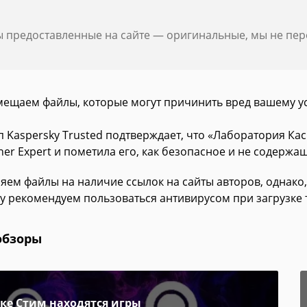
ы предоставленные на сайте — оригинальные, мы не пе
мещаем файлы, которые могут причинить вред вашему у
п Kaspersky Trusted подтверждает, что «Лаборатория К
ner Expert и пометила его, как безопасное и не содержа
яем файлы на наличие ссылок на сайты авторов, однако,
у рекомендуем пользоваться антивирусом при загрузке 
обзоры
пке Стим находятся игры