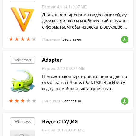
Версия: 4.1.14.1 (0.97 МБ)
Для конвертирования видеозаписей, ау
диоматериалов и изображений в нужны
е форматы, чтобы извлекать звуковое со
провождение из понравившихся фильм
★
★
★
★
★
★
★
★
★
★
ов скачайте Freemake Video Converter....
Лицензия:
Бесплатно
Adapter
Windows
Версия: 2.1.2.0 (3.34 МБ)
Поможет сконвертировать видео для пр
осмотра на iPhone, iPod, PSP, Blackberry
и других мобильных устройствах.
★
★
★
★
★
★
★
★
★
★
Лицензия:
Бесплатно
ВидеоСТУДИЯ
Windows
Версия: 2013 (93.31 МБ)