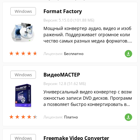
Format Factory
Windows
Версия: 5.15.0.0 (101.88 МБ)
Мощный конвертер аудио, видео и изоб
ражений. Поддерживает огромное коли
чество самых разных медиа форматов....
★
★
★
★
★
★
★
★
★
★
Лицензия:
Бесплатно
ВидеоМАСТЕР
Windows
Версия: 12.8 (51.62 МБ)
Универсальный видео конвертер с возм
ожностью записи DVD дисков. Программ
а позволяет быстро конвертировать вид
ео в любой формат, включая ролики выс
★
★
★
★
★
★
★
★
★
★
окого разрешения и онлайн-видео.
Лицензия:
Платно
Freemake Video Converter
Windows