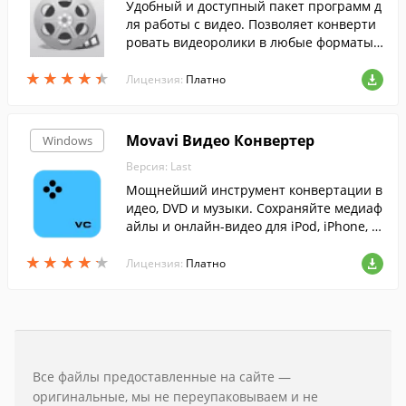
Удобный и доступный пакет программ д
ля работы с видео. Позволяет конверти
ровать видеоролики в любые форматы,
редактировать видео, записывать DVD д
★
★
★
★
★
★
★
★
★
★
иски и пр.
Лицензия:
Платно
Movavi Видео Конвертер
Windows
Версия: Last
Мощнейший инструмент конвертации в
идео, DVD и музыки. Сохраняйте медиаф
айлы и онлайн-видео для iPod, iPhone, N
okia, Palm, iRiver, HTC, сотовых телефоно
★
★
★
★
★
★
★
★
★
★
в (теперь и с платформой Android) и ...
Лицензия:
Платно
Все файлы предоставленные на сайте —
оригинальные, мы не переупаковываем и не