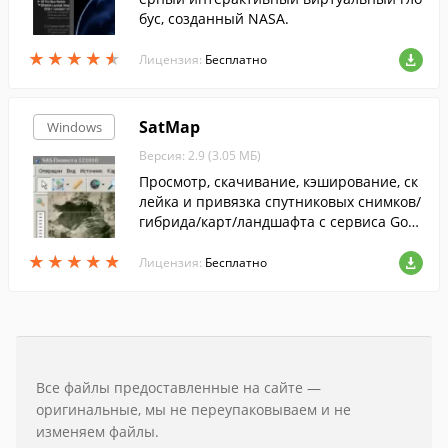
бус, созданный NASA.
★
★
★
★
★
★
★
★
★
★
Лицензия:
Бесплатно
SatMap
Windows
Версия: 2.9 (3.05 МБ)
Просмотр, скачивание, кэширование, ск
лейка и привязка спутниковых снимков/
гибрида/карт/ландшафта с сервиса Goo
gle Maps без бана!
★
★
★
★
★
★
★
★
★
★
Лицензия:
Бесплатно
Все файлы предоставленные на сайте —
оригинальные, мы не переупаковываем и не
изменяем файлы.