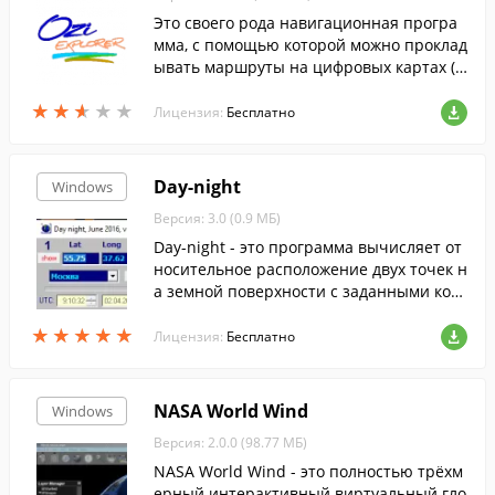
Это своего рода навигационная програ
мма, с помощью которой можно проклад
ывать маршруты на цифровых картах (о
тсканированных или купленных).
★
★
★
★
★
★
★
★
★
★
Лицензия:
Бесплатно
Day-night
Windows
Версия: 3.0 (0.9 МБ)
Day-night - это программа вычисляет от
носительное расположение двух точек н
а земной поверхности с заданными коо
рдинатами (с возможностью отображен
★
★
★
★
★
★
★
★
★
★
ия кратчайшего пути между этими точка
Лицензия:
Бесплатно
ми на карте Земли).
NASA World Wind
Windows
Версия: 2.0.0 (98.77 МБ)
NASA World Wind - это полностью трёхм
ерный интерактивный виртуальный гло