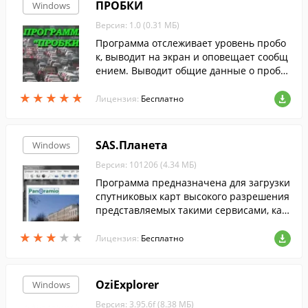
ПРОБКИ
Windows
Версия: 1.0 (0.31 МБ)
Программа отслеживает уровень пробо
к, выводит на экран и оповещает сообщ
ением. Выводит общие данные о пробка
х по десятибальной шкале. Программа и
★
★
★
★
★
★
★
★
★
★
меет настройку оповещений, и может в
Лицензия:
Бесплатно
ыдавать сообщение на экран.
SAS.Планета
Windows
Версия: 101206 (4.34 МБ)
Программа предназначена для загрузки
спутниковых карт высокого разрешения
представляемых такими сервисами, как
Google Maps, kosmosnimki, Яндекс.карт
★
★
★
★
★
★
★
★
★
★
ы, Bing maps, DigitalGlobe и множества.
Лицензия:
Бесплатно
OziExplorer
Windows
Версия: 3.95.6f (8.38 МБ)