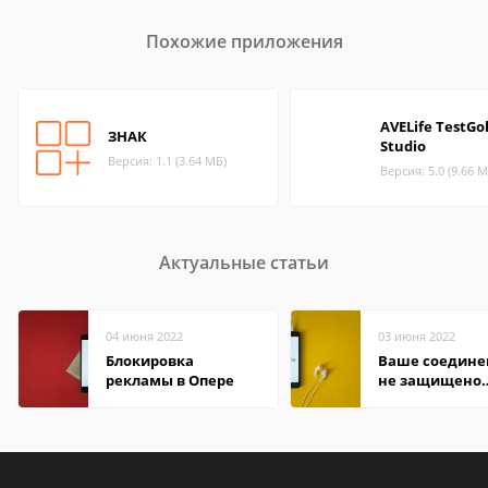
Похожие приложения
AVELife TestGo
ЗНАК
Studio
Версия: 1.1 (3.64 МБ)
Версия: 5.0 (9.66 М
Актуальные статьи
04 июня 2022
03 июня 2022
Блокировка
Ваше соедине
рекламы в Опере
не защищено
firefox: как
исправить