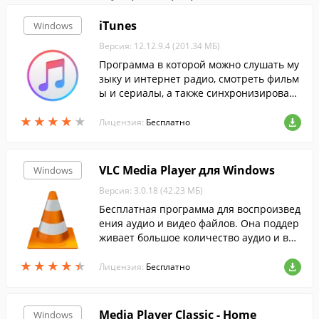
iTunes
Windows
Версия: 12.12.9.4 (201.34 МБ)
Программа в которой можно слушать му
зыку и интернет радио, смотреть фильм
ы и сериалы, а также синхронизировать
файлы между компьютером и iPhone ил
★
★
★
★
★
★
★
★
★
★
и iPad.
Лицензия:
Бесплатно
VLC Media Player для Windows
Windows
Версия: 3.0.18 (42.23 МБ)
Бесплатная программа для воспроизвед
ения аудио и видео файлов. Она поддер
живает большое количество аудио и вид
ео форматов.
★
★
★
★
★
★
★
★
★
★
Лицензия:
Бесплатно
Media Player Classic - Home
Windows