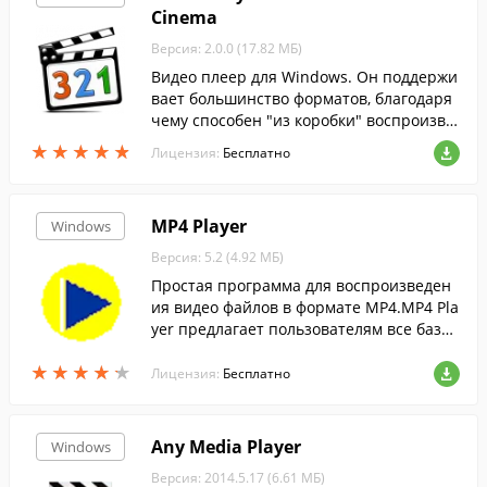
Cinema
Версия: 2.0.0 (17.82 МБ)
Видео плеер для Windows. Он поддержи
вает большинство форматов, благодаря
чему способен "из коробки" воспроизво
дить любые видео файлы, и не нуждаетс
★
★
★
★
★
★
★
★
★
★
Лицензия:
Бесплатно
я в дополнительных кодеках....
MP4 Player
Windows
Версия: 5.2 (4.92 МБ)
Простая программа для воспроизведен
ия видео файлов в формате МР4.MP4 Pla
yer предлагает пользователям все базов
ые функции для управления воспроизве
★
★
★
★
★
★
★
★
★
★
дением видео. ...
Лицензия:
Бесплатно
Any Media Player
Windows
Версия: 2014.5.17 (6.61 МБ)