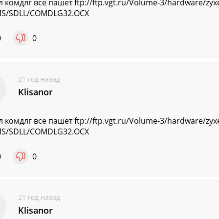
л комдлг все пашет ftp://ftp.vgt.ru/Volume-3/hardware/zyx
MS/SDLL/COMDLG32.OCX
0
0
21 год назад
Klisanor
л комдлг все пашет ftp://ftp.vgt.ru/Volume-3/hardware/zyx
MS/SDLL/COMDLG32.OCX
0
0
21 год назад
Klisanor