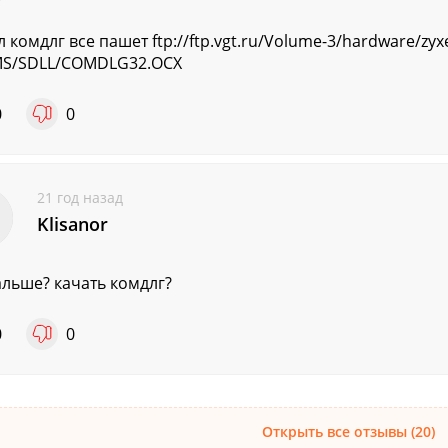
л комдлг все пашет ftp://ftp.vgt.ru/Volume-3/hardware/zyx
MS/SDLL/COMDLG32.OCX
0
0
21 год назад
Klisanor
альше? качать комдлг?
0
0
Открыть все отзывы (20)