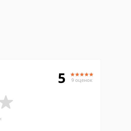
5
9 оценок
и