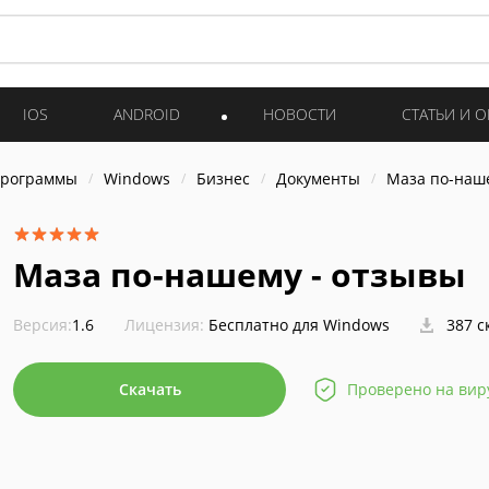
IOS
ANDROID
НОВОСТИ
СТАТЬИ И 
программы
Windows
Бизнес
Документы
Маза по-наш
Маза по-нашему - отзывы
Версия:
1.6
Лицензия:
Бесплатно для Windows
387 с
Скачать
Проверено на вир