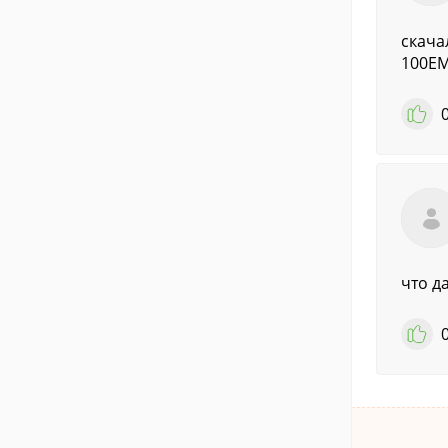
скача
100E
что д