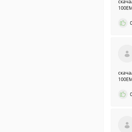
скача
100E
скача
100E