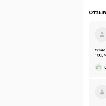
Отзы
скача
100E