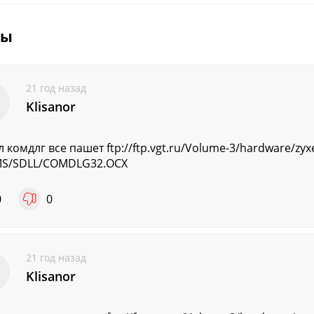
вы
21 год назад
Klisanor
л комдлг все пашет ftp://ftp.vgt.ru/Volume-3/hardware/zyx
MS/SDLL/COMDLG32.OCX
0
0
21 год назад
Klisanor