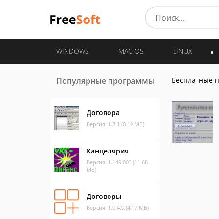
WINDOWS
MAC OS
LINUX
Популярные программы
Бесплатные 
Договора
Версия: 1.2.1 (0.19 МБ)
Канцелярия
Версия: 1.149.003 (11.68
МБ)
Договоры
Версия: 1.0.4.0 (4.17 МБ)