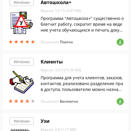
Автошкола+
Windows
Версия: 5.6.15 (4.47 МБ)
Программа "Автошкола+" существенно о
блегчит работу, сократит время на веде
ние учета обучающихся и печать докум
ентов. Поможет сформировать путевые
★
★
★
★
★
★
★
★
★
★
листы, вести контроль оплат, составить
Лицензия:
Платно
расписание
Клиенты
Windows
Версия: 3.0.5 (15.36 МБ)
Программа для учета клиентов, заказов,
контактов, реализовано разделение пра
в доступа, пользователю можно назначи
ть один из четырех интерфейсов
★
★
★
★
★
★
★
★
★
★
Лицензия:
Бесплатно
Узи
Windows
Версия: 2.0 (1.17 МБ)