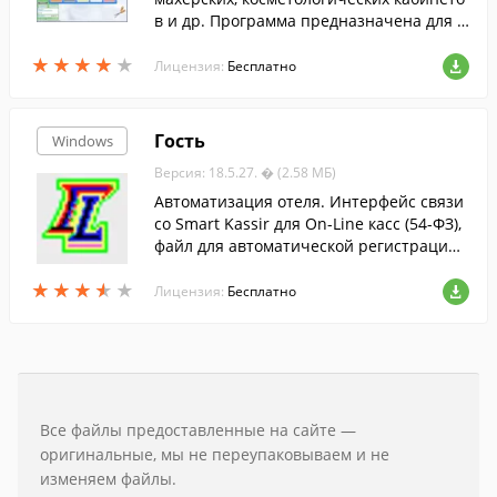
в и др. Программа предназначена для к
осметологических и парикмахерских сал
★
★
★
★
★
★
★
★
★
★
онов красоты и т.д.
Лицензия:
Бесплатно
Гость
Windows
Версия: 18.5.27. � (2.58 МБ)
Автоматизация отеля. Интерфейс связи
со Smart Kassir для On-Line касс (54-ФЗ),
файл для автоматической регистрации г
раждан в МВД (ФМС) через программу
★
★
★
★
★
★
★
★
★
★
ФМС.Контур. Замковые системы ORBITA
Лицензия:
Бесплатно
и ADEL.
Все файлы предоставленные на сайте —
оригинальные, мы не переупаковываем и не
изменяем файлы.