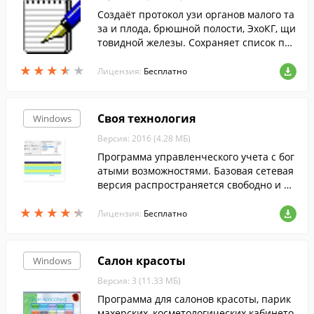
Создаёт протокол узи органов малого та
за и плода, брюшной полости, ЭхоКГ, щи
товидной железы. Сохраняет список пол
ьзователей, название учреждения и вы
★
★
★
★
★
★
★
★
★
★
водит протокол исследования в Word.
Лицензия:
Бесплатно
Своя технология
Windows
Версия: 2016 (4.28 МБ)
Программа управленческого учета с бог
атыми возможностями. Базовая сетевая
версия распространяется свободно и бе
сплатно. Торговый, складской, производ
★
★
★
★
★
★
★
★
★
★
ственный учет, отчеты Экспорт докумен
Лицензия:
Бесплатно
тов в 1С. Интеграция с телефонией, рас
сылки.
Салон красоты
Windows
Версия: 3 (11.33 МБ)
Программа для салонов красоты, парик
махерских, косметологических кабинето