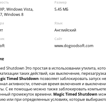
мость
Размер
XP, Windows Vista,
5.45 МБ
7, Windows 8
ура
Язык
ит
Английский
чик
Сайт
oft
www.dogoodsoft.com
ие
med Shutdown Это простая в использовании утилита, кот
матизации таких действий, как выключение, перезагрузк
gic Timed Shutdown
позволяет заблокировать запуск н
рнал активности, отмечая время включения и выключен
ты. С ее помощью можно также заблокировать компьютер
енный промежуток времени.
Magic Timed Shutdown
мож
ию или при определенных условиях, которые выбираютс