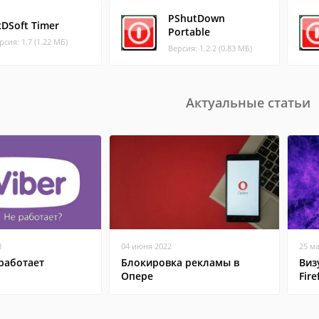
PShutDown
xDSoft Timer
Portable
рсия: 1.7 (1.22 МБ)
Версия: 1.2.2 (0.83 МБ)
Актуальные статьи
8
04 июня 2022
25 м
работает
Блокировка рекламы в
Виз
Опере
Fire