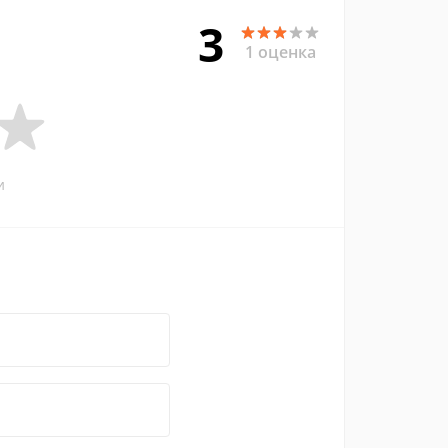
3
1 оценка
и