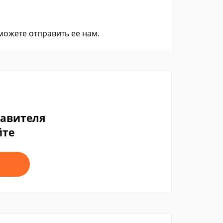
 можете
отправить ее нам
.
тавителя
йте