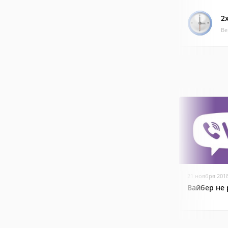
2
Ве
21 ноября 201
Вайбер не 