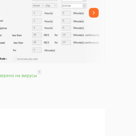
?
верено на вирусы