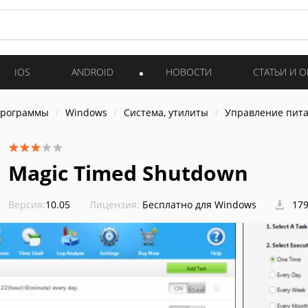
IOS
ANDROID
НОВОСТИ
СТАТЬИ И 
программы
Windows
Система, утилиты
Управление пит
Magic Timed Shutdown
Версия:
10.05
Лицензия:
Бесплатно для Windows
179