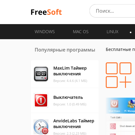
WINDOWS
MAC OS
LINUX
Популярные программы
Бесплатные 
MaxLim Таймер
выключения
Версия: 4.4.6 (4.1 МБ)
Выключатель
Версия: 1.0 (0.49 МБ)
AnvideLabs Таймер
выключения
Версия: 2.3 (2.23 МБ)