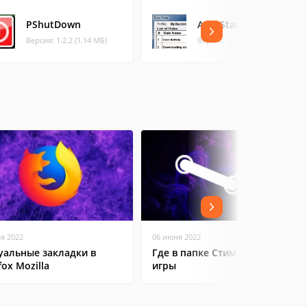
PShutDown
AutoStandByPro
Версия: 1.2.2 (1.14 МБ)
Версия: 2.16 (3.48 МБ)
ая 2022
06 июня 2022
уальные закладки в
Где в папке Стим находятся
fox Mozilla
игры