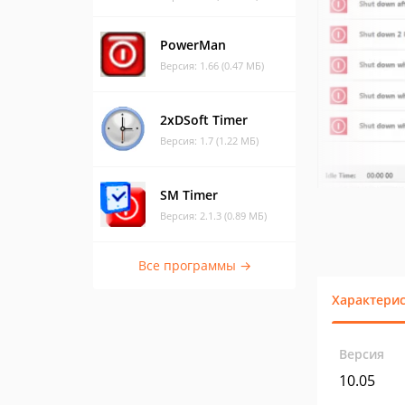
PowerMan
Версия: 1.66 (0.47 МБ)
2xDSoft Timer
Версия: 1.7 (1.22 МБ)
SM Timer
Версия: 2.1.3 (0.89 МБ)
Все программы →
Характери
Версия
10.05