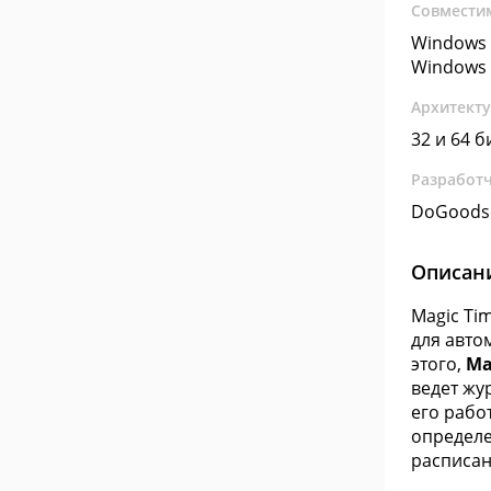
Совмести
Windows 
Windows 
Архитект
32 и 64 б
Разработ
DoGoods
Описан
Magic Ti
для авто
этого,
Ma
ведет жу
его рабо
определ
расписан