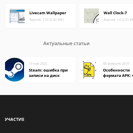
Livecam Wallpaper
Wall Clock-7
Версия: 1.02 (0.82 МБ)
Версия: 1.0 (2.01 М
Актуальные статьи
19 мая 2022
08 февраля 2019
Steam: ошибка при
Особенности
записи на диск
формата APK:
открыть файл 
компьютере и
Андроид-смар
УЧАСТИЕ