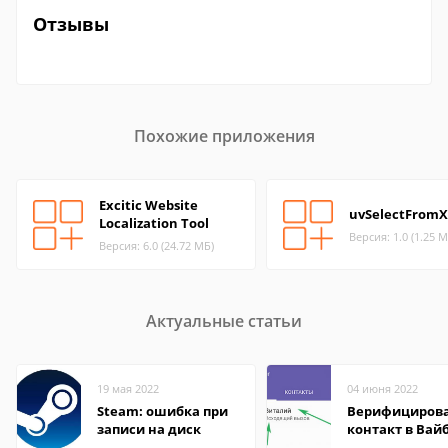
Отзывы
Похожие приложения
Excitic Website
uvSelectFrom
Localization Tool
Версия: 1.0 (1.25 М
Версия: 6.0 (24.72 МБ)
Актуальные статьи
19 мая 2022
04 июня 2022
Steam: ошибка при
Верифициров
записи на диск
контакт в Вай
что это значит