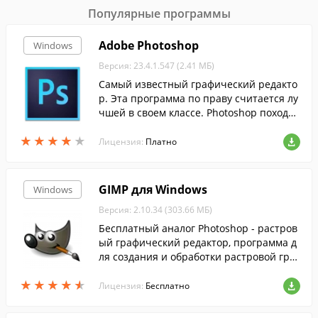
Популярные программы
Adobe Photoshop
Windows
Версия: 23.4.1.547 (2.41 МБ)
Самый известный графический редакто
р. Эта программа по праву считается лу
чшей в своем классе. Photoshop походит
для обработки фотографий, рисования,
★
★
★
★
★
★
★
★
★
★
веб-дизайна и много другого.
Лицензия:
Платно
GIMP для Windows
Windows
Версия: 2.10.34 (303.66 МБ)
Бесплатный аналог Photoshop - растров
ый графический редактор, программа д
ля создания и обработки растровой гра
фики и частичной поддержкой работы с
★
★
★
★
★
★
★
★
★
★
векторной графикой....
Лицензия:
Бесплатно