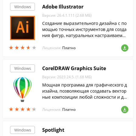
Adobe Illustrator
Windows
Версия: 26.4.1.111 (2.68 МБ)
Создание выразительного дизайна с по
мощью точных инструментов для созда
ния фигур, натуральных настраиваемых
кистей и расширенных элементов управ
★
★
★
★
★
★
★
★
★
★
ления контурами.
Лицензия:
Платно
CorelDRAW Graphics Suite
Windows
Версия: 2023 24.5. (1.68 МБ)
Мощная программа для графического д
изайна, позволяющая создавать вектор
ные композиции любой сложности и для
любых целей. ...
★
★
★
★
★
★
★
★
★
★
Лицензия:
Платно
Spotlight
Windows