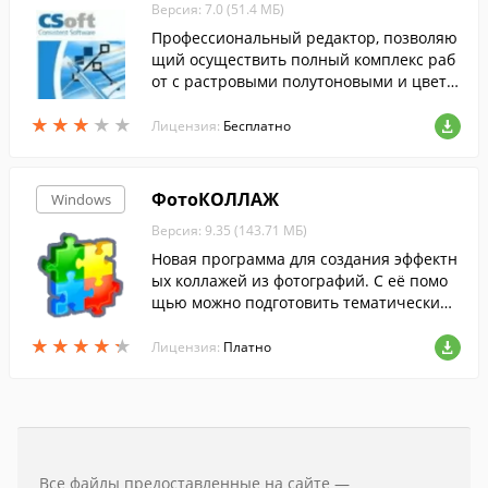
Версия: 7.0 (51.4 МБ)
Профессиональный редактор, позволяю
щий осуществить полный комплекс раб
от с растровыми полутоновыми и цветн
ыми изображениями: отсканированным
★
★
★
★
★
★
★
★
★
★
и чертежами, схемами и другими графи
Лицензия:
Бесплатно
ческими материалами.
ФотоКОЛЛАЖ
Windows
Версия: 9.35 (143.71 МБ)
Новая программа для создания эффектн
ых коллажей из фотографий. С её помо
щью можно подготовить тематический
коллаж.
★
★
★
★
★
★
★
★
★
★
Лицензия:
Платно
Все файлы предоставленные на сайте —